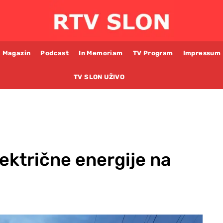
Magazin
Podcast
In Memoriam
TV Program
Impressum
TV SLON UŽIVO
lektrične energije na