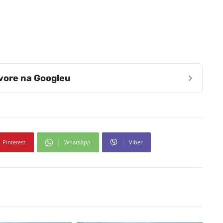
›
zvore na Googleu
Pinterest
WhatsApp
Viber