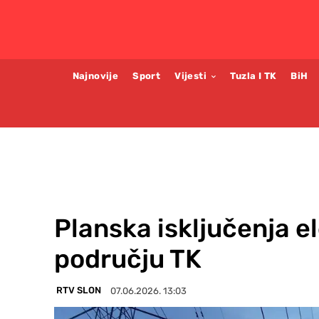
Najnovije
Sport
Vijesti
Tuzla I TK
BiH
Planska isključenja e
području TK
RTV SLON
07.06.2026. 13:03