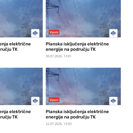
Vijesti
enja električne
Planska isključenja električne
dručju TK
energije na području TK
30.07.2026. 13:01
Vijesti
enja električne
Planska isključenja električne
dručju TK
energije na području TK
22.07.2026. 13:03