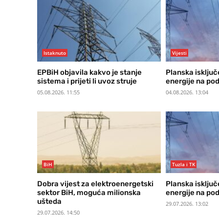
Istaknuto
Vijesti
EPBiH objavila kakvo je stanje
Planska isključ
sistema i prijeti li uvoz struje
energije na po
05.08.2026. 11:55
04.08.2026. 13:04
BiH
Tuzla i TK
Dobra vijest za elektroenergetski
Planska isključ
sektor BiH, moguća milionska
energije na po
ušteda
29.07.2026. 13:02
29.07.2026. 14:50