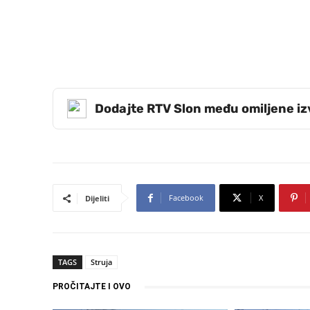
Dodajte RTV Slon među omiljene i
Facebook
X
Dijeliti
TAGS
Struja
PROČITAJTE I OVO