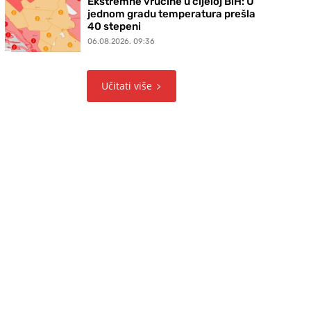
Ekstremne vrućine u cijeloj BiH: U
jednom gradu temperatura prešla
40 stepeni
06.08.2026. 09:36
Učitati više