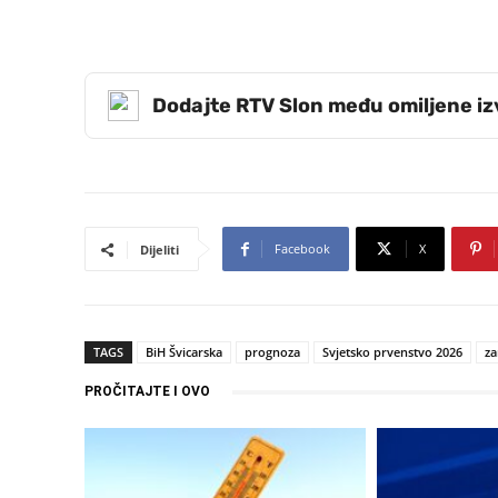
Dodajte RTV Slon među omiljene i
Facebook
X
Dijeliti
TAGS
BiH Švicarska
prognoza
Svjetsko prvenstvo 2026
za
PROČITAJTE I OVO