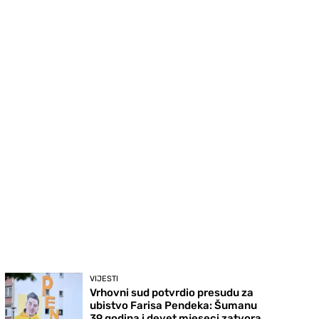
VIJESTI
Vrhovni sud potvrdio presudu za
ubistvo Farisa Pendeka: Šumanu
39 godina i devet mjeseci zatvora,