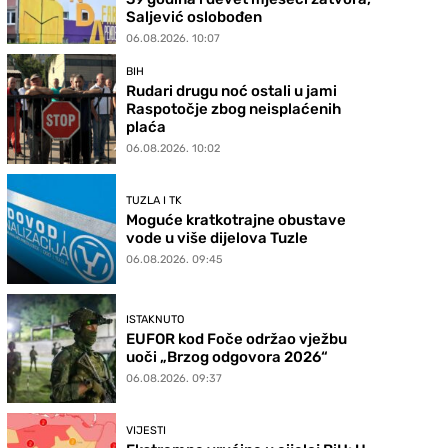
Saljević oslobođen
06.08.2026. 10:07
BIH
Rudari drugu noć ostali u jami
Raspotočje zbog neisplaćenih
plaća
06.08.2026. 10:02
TUZLA I TK
Moguće kratkotrajne obustave
vode u više dijelova Tuzle
06.08.2026. 09:45
ISTAKNUTO
EUFOR kod Foče održao vježbu
uoči „Brzog odgovora 2026“
06.08.2026. 09:37
VIJESTI