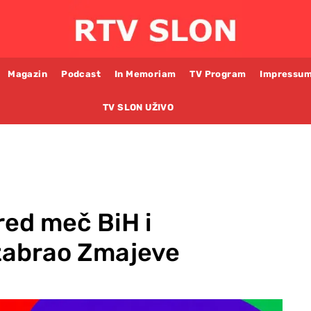
Magazin
Podcast
In Memoriam
TV Program
Impressu
TV SLON UŽIVO
ed meč BiH i
izabrao Zmajeve