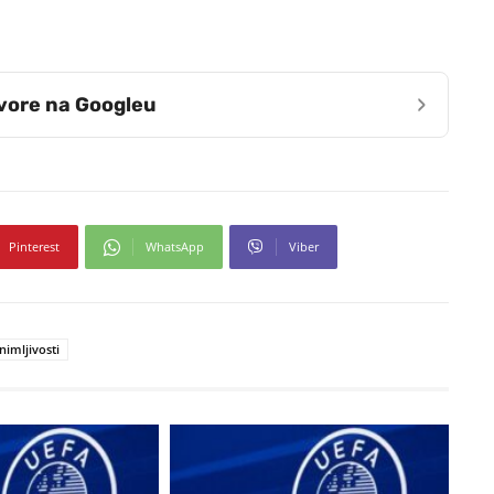
›
zvore na Googleu
Pinterest
WhatsApp
Viber
nimljivosti