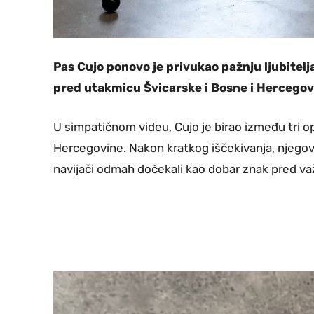
Pas Cujo ponovo je privukao pažnju ljubite
pred utakmicu Švicarske i Bosne i Hercego
U simpatičnom videu, Cujo je birao između tri op
Hercegovine. Nakon kratkog iščekivanja, njegov 
navijači odmah dočekali kao dobar znak pred va
V
i