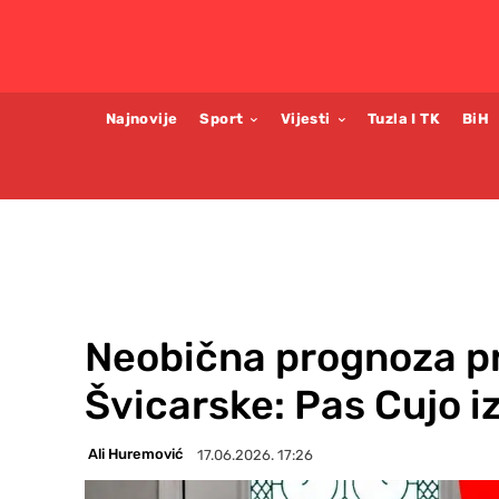
Najnovije
Sport
Vijesti
Tuzla I TK
BiH
Neobična prognoza pr
Švicarske: Pas Cujo 
Ali Huremović
17.06.2026. 17:26