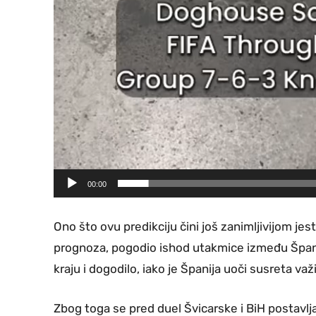
00:00
Ono što ovu predikciju čini još zanimljivijom jest
prognoza, pogodio ishod utakmice između Španij
kraju i dogodilo, iako je Španija uoči susreta važ
Zbog toga se pred duel Švicarske i BiH postavlja 