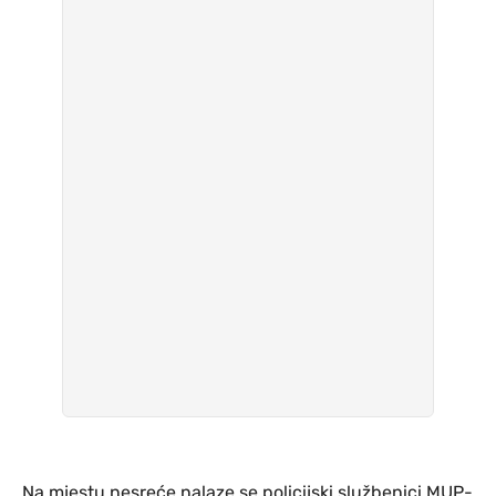
Na mjestu nesreće nalaze se policijski službenici MUP-