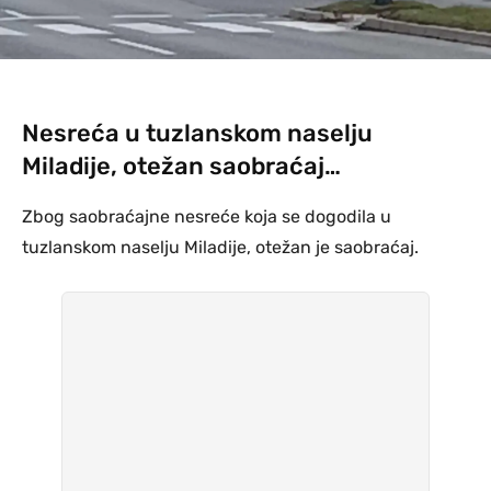
Nesreća u tuzlanskom naselju
Miladije, otežan saobraćaj…
Zbog saobraćajne nesreće koja se dogodila u
tuzlanskom naselju Miladije, otežan je saobraćaj.