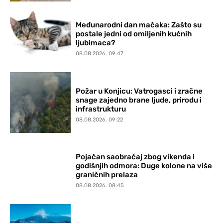
Međunarodni dan mačaka: Zašto su
postale jedni od omiljenih kućnih
ljubimaca?
08.08.2026. 09:47
Požar u Konjicu: Vatrogasci i zračne
snage zajedno brane ljude, prirodu i
infrastrukturu
08.08.2026. 09:22
Pojačan saobraćaj zbog vikenda i
godišnjih odmora: Duge kolone na više
graničnih prelaza
08.08.2026. 08:45