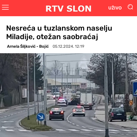
UŽIVO
Nesreća u tuzlanskom naselju
Miladije, otežan saobraćaj
Arnela Šiljković - Bojić
05.12.2024. 12:19