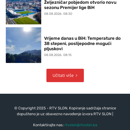
Željezničar pobjedom otvorio novu
sezonu Premijer lige BiH
08.08.2026. 08:30
Vrijeme danas u BiH: Temperature do
38 stepeni, poslijepodne mogući
pljuskovi
08.08.2026. 08:15
Učitati više
© Copyright 2025 - RTV SLON. Kopiranje sadržaja stranice
dopušteno je uz obavezno navođenje izvora RTV SLON |
Kontaktirajte nas:
rtvslon@rtvslon.ba