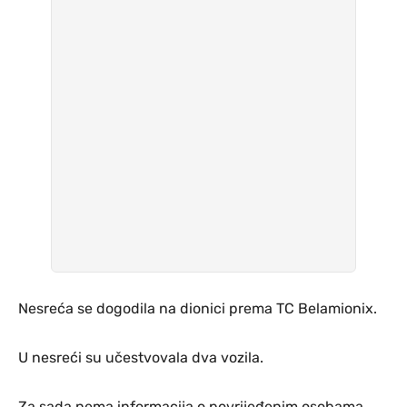
Nesreća se dogodila na dionici prema TC Belamionix.
U nesreći su učestvovala dva vozila.
Za sada nema informacija o povrijeđenim osobama.