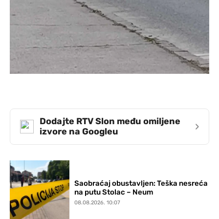
Dodajte RTV Slon među omiljene
›
izvore na Googleu
Saobraćaj obustavljen: Teška nesreća
na putu Stolac – Neum
08.08.2026. 10:07