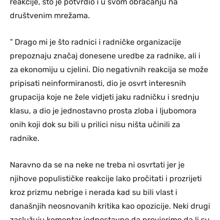
reakcije, što je potvrdio i u svom obraćanju na
društvenim mrežama.
” Drago mi je što radnici i radničke organizacije
prepoznaju značaj donesene uredbe za radnike, ali i
za ekonomiju u cjelini. Dio negativnih reakcija se može
pripisati neinformiranosti, dio je osvrt interesnih
grupacija koje ne žele vidjeti jaku radničku i srednju
klasu, a dio je jednostavno prosta zloba i ljubomora
onih koji dok su bili u prilici nisu ništa učinili za
radnike.
Naravno da se na neke ne treba ni osvrtati jer je
njihove populističke reakcije lako pročitati i prozrijeti
kroz prizmu nebrige i nerada kad su bili vlast i
današnjih neosnovanih kritika kao opozicije. Neki drugi
zaslužuju komentar jednostavno da provjerimo da li su