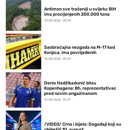
Antimon sve traženiji u svijetu: BiH
ima procijenjenih 200.000 tona
10.08.2026. 20:39
Saobraćajna nezgoda na M-17 kod
Konjica, ima povrijeđenih
10.08.2026. 20:29
Denis Hadžikadunić blizu
Kopenhagena: Bh. reprezentativac
pred novim angažmanom
10.08.2026. 19:47
/VIDEO/ Crno i bijelo: Događaji koji su
obilježili 10. august