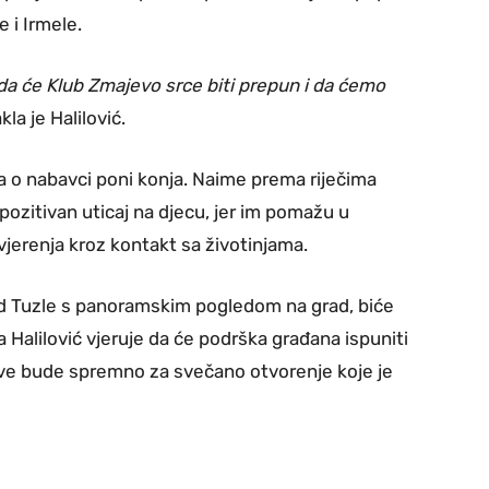
 i Irmele.
da će Klub Zmajevo srce biti prepun i da ćemo
akla je Halilović.
eja o nabavci poni konja. Naime prema riječima
pozitivan uticaj na djecu, jer im pomažu u
ovjerenja kroz kontakt sa životinjama.
od Tuzle s panoramskim pogledom na grad, biće
a Halilović vjeruje da će podrška građana ispuniti
 sve bude spremno za svečano otvorenje koje je