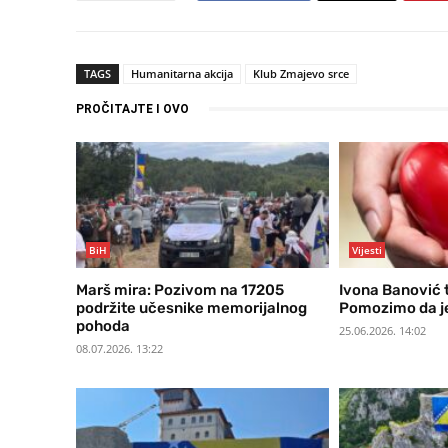
TAGS
Humanitarna akcija
Klub Zmajevo srce
PROČITAJTE I OVO
BiH
Vijesti
Marš mira: Pozivom na 17205
Ivona Banović 
podržite učesnike memorijalnog
Pomozimo da je 
pohoda
25.06.2026. 14:02
08.07.2026. 13:22