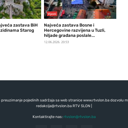
Vijesti
ajveća zastava BiH
Najveća zastava Bosne i
a zidinama Starog
Hercegovine razvijena u Tuzli,
hiljade građana poslale...
12.06.2026. 20:53
preuzimanje pojedinih sadržaja sa web stranice www.rtvslon.ba dozvolu mo
redakcija@rtvslon.ba
RTV SLON |
Kontaktirajte nas:
rtvslon@rtvslon.ba