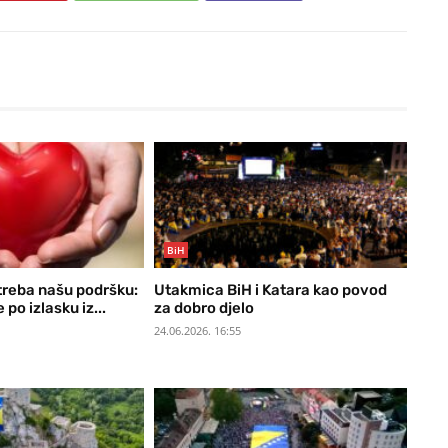
BiH
treba našu podršku:
Utakmica BiH i Katara kao povod
po izlasku iz...
za dobro djelo
24.06.2026. 16:55