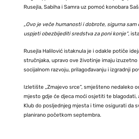
Rusejla, Sabiha i Samra uz pomoć konobara Saše
„Ovo je veče humanosti i dobrote, sigurna sam 
uspjeti obezbijediti sredstva za poni konje“
, ist
Rusejla Halilović istaknula je i odakle potiče id
stručnjaka, upravo ove životinje imaju izuzetno 
socijalnom razvoju, prilagođavanju i izgradnji p
Izletište „Zmajevo srce“, smješteno nedaleko 
mjesto gdje će djeca moći osjetiti te blagodati, 
Klub do posljednjeg mjesta i time osigurati da
planirano početkom septembra.