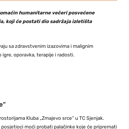
i domaćin humanitarne večeri posvećene
 koji će postati dio sadržaja izletišta
avaju sa zdravstvenim izazovima i malignim
igre, oporavka, terapije i radosti.
e“
 prostorijama Kluba „Zmajevo srce“ u TC Sjenjak.
 posjetioci moći probati palačinke koje će pripremati