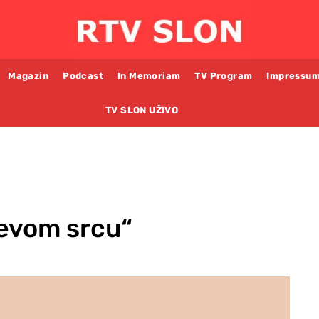
Magazin
Podcast
In Memoriam
TV Program
Impressu
TV SLON UŽIVO
evom srcu“