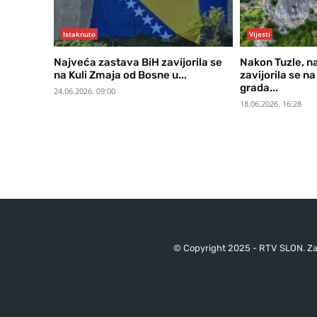
Istaknuto
Vijesti
Najveća zastava BiH zavijorila se
Nakon Tuzle, n
na Kuli Zmaja od Bosne u...
zavijorila se n
grada...
24.06.2026. 09:00
18.06.2026. 16:28
© Copyright 2025 - RTV SLON. Za 