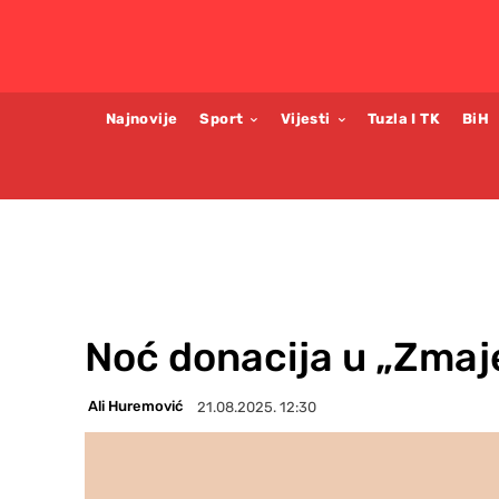
Najnovije
Sport
Vijesti
Tuzla I TK
BiH
Noć donacija u „Zmaj
Ali Huremović
21.08.2025. 12:30