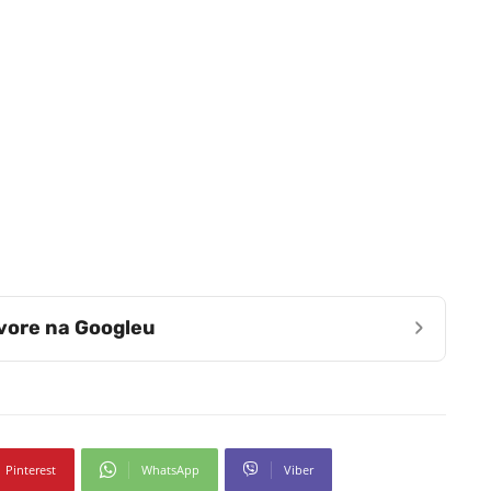
›
zvore na Googleu
Pinterest
WhatsApp
Viber