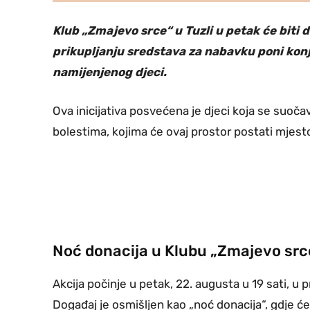
Klub „Zmajevo srce“ u Tuzli u petak će bit
prikupljanju sredstava za nabavku poni konja,
namijenjenog djeci.
Ova inicijativa posvećena je djeci koja se suoč
bolestima, kojima će ovaj prostor postati mjesto 
Noć donacija u Klubu „Zmajevo src
Akcija počinje u petak, 22. augusta u 19 sati, u
Događaj je osmišljen kao „noć donacija“, gdje će