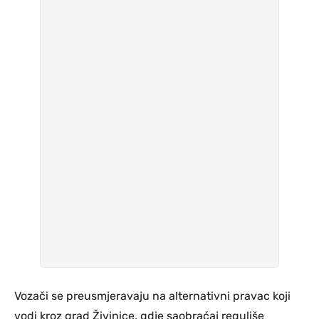
Vozači se preusmjeravaju na alternativni pravac koji
vodi kroz grad Živinice, gdje saobraćaj reguliše