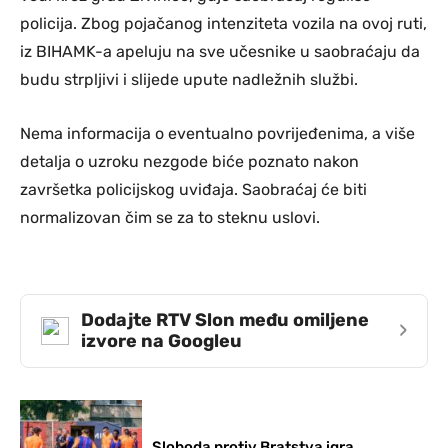
policija. Zbog pojačanog intenziteta vozila na ovoj ruti,
iz BIHAMK-a apeluju na sve učesnike u saobraćaju da
budu strpljivi i slijede upute nadležnih službi.
Nema informacija o eventualno povrijeđenima, a više
detalja o uzroku nezgode biće poznato nakon
završetka policijskog uviđaja. Saobraćaj će biti
normalizovan čim se za to steknu uslovi.
Dodajte RTV Slon među omiljene
›
izvore na Googleu
Sloboda protiv Bratstva igra