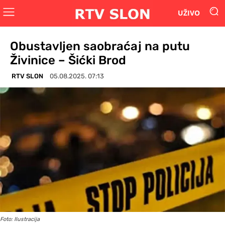
UŽIVO
Obustavljen saobraćaj na putu
Živinice – Šićki Brod
RTV SLON
05.08.2025. 07:13
Foto: Ilustracija