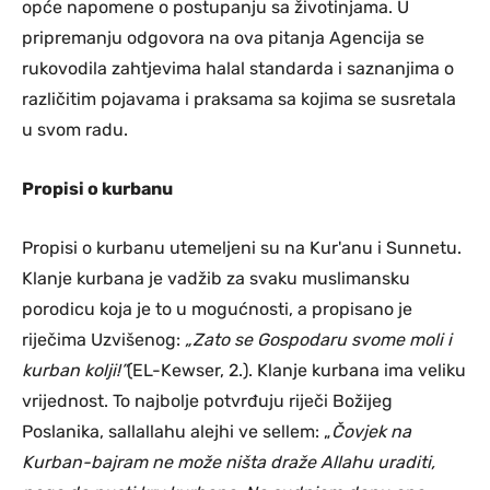
opće napomene o postupanju sa životinjama. U
pripremanju odgovora na ova pitanja Agencija se
rukovodila zahtjevima halal standarda i saznanjima o
različitim pojavama i praksama sa kojima se susretala
u svom radu.
Propisi o kurbanu
Propisi o kurbanu utemeljeni su na Kur'anu i Sunnetu.
Klanje kurbana je vadžib za svaku muslimansku
porodicu koja je to u mogućnosti, a propisano je
riječima Uzvišenog:
„Zato se Gospodaru svome moli i
kurban kolji!”
(EL-Kewser, 2.). Klanje kurbana ima veliku
vrijednost. To najbolje potvrđuju riječi Božijeg
Poslanika, sallallahu alejhi ve sellem: „
Čovjek na
Kurban-bajram ne može ništa draže Allahu uraditi,