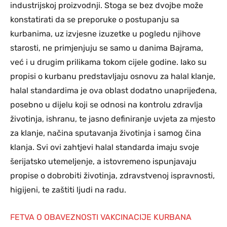
industrijskoj proizvodnji. Stoga se bez dvojbe može
konstatirati da se preporuke o postupanju sa
kurbanima, uz izvjesne izuzetke u pogledu njihove
starosti, ne primjenjuju se samo u danima Bajrama,
već i u drugim prilikama tokom cijele godine. Iako su
propisi o kurbanu predstavljaju osnovu za halal klanje,
halal standardima je ova oblast dodatno unaprijeđena,
posebno u dijelu koji se odnosi na kontrolu zdravlja
životinja, ishranu, te jasno definiranje uvjeta za mjesto
za klanje, načina sputavanja životinja i samog čina
klanja. Svi ovi zahtjevi halal standarda imaju svoje
šerijatsko utemeljenje, a istovremeno ispunjavaju
propise o dobrobiti životinja, zdravstvenoj ispravnosti,
higijeni, te zaštiti ljudi na radu.
FETVA O OBAVEZNOSTI VAKCINACIJE KURBANA