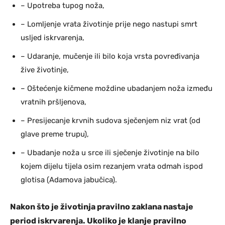
– Upotreba tupog noža,
– Lomljenje vrata životinje prije nego nastupi smrt
usljed iskrvarenja,
– Udaranje, mučenje ili bilo koja vrsta povređivanja
žive životinje,
– Oštećenje kičmene moždine ubadanjem noža između
vratnih pršljenova,
– Presijecanje krvnih sudova sječenjem niz vrat (od
glave preme trupu),
– Ubadanje noža u srce ili sječenje životinje na bilo
kojem dijelu tijela osim rezanjem vrata odmah ispod
glotisa (Adamova jabučica).
Nakon što je životinja pravilno zaklana nastaje
period iskrvarenja. Ukoliko je klanje pravilno