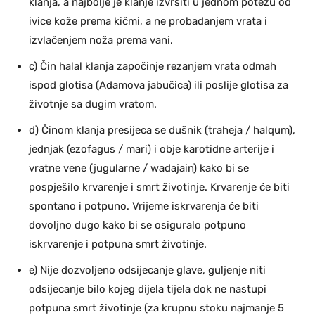
klanja, a najbolje je klanje izvršiti u jednom potezu od
ivice kože prema kičmi, a ne probadanjem vrata i
izvlačenjem noža prema vani.
c) Čin halal klanja započinje rezanjem vrata odmah
ispod glotisa (Adamova jabučica) ili poslije glotisa za
životnje sa dugim vratom.
d) Činom klanja presijeca se dušnik (traheja / halqum),
jednjak (ezofagus / mari) i obje karotidne arterije i
vratne vene (jugularne / wadajain) kako bi se
pospješilo krvarenje i smrt životinje. Krvarenje će biti
spontano i potpuno. Vrijeme iskrvarenja će biti
dovoljno dugo kako bi se osiguralo potpuno
iskrvarenje i potpuna smrt životinje.
e) Nije dozvoljeno odsijecanje glave, guljenje niti
odsijecanje bilo kojeg dijela tijela dok ne nastupi
potpuna smrt životinje (za krupnu stoku najmanje 5