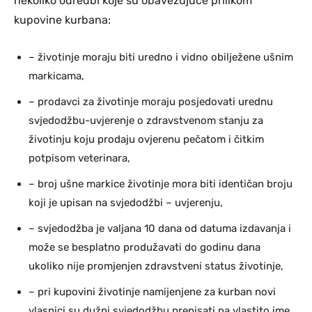
nekoliko odredbi koje su obavezujuće prilikom
kupovine kurbana:
– životinje moraju biti uredno i vidno obilježene ušnim
markicama,
– prodavci za životinje moraju posjedovati urednu
svjedodžbu-uvjerenje o zdravstvenom stanju za
životinju koju prodaju ovjerenu pečatom i čitkim
potpisom veterinara,
– broj ušne markice životinje mora biti identičan broju
koji je upisan na svjedodžbi – uvjerenju,
– svjedodžba je valjana 10 dana od datuma izdavanja i
može se besplatno produžavati do godinu dana
ukoliko nije promjenjen zdravstveni status životinje,
– pri kupovini životinje namijenjene za kurban novi
vlasnici su dužni svjedodžbu prepisati na vlastito ime