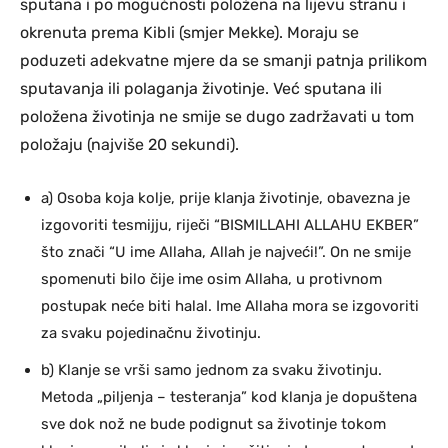
sputana i po mogućnosti položena na lijevu stranu i
okrenuta prema Kibli (smjer Mekke). Moraju se
poduzeti adekvatne mjere da se smanji patnja prilikom
sputavanja ili polaganja životinje. Već sputana ili
položena životinja ne smije se dugo zadržavati u tom
položaju (najviše 20 sekundi).
a) Osoba koja kolje, prije klanja životinje, obavezna je
izgovoriti tesmijju, riječi “BISMILLAHI ALLAHU EKBER”
što znači “U ime Allaha, Allah je najveći!”. On ne smije
spomenuti bilo čije ime osim Allaha, u protivnom
postupak neće biti halal. Ime Allaha mora se izgovoriti
za svaku pojedinačnu životinju.
b) Klanje se vrši samo jednom za svaku životinju.
Metoda „piljenja – testeranja” kod klanja je dopuštena
sve dok nož ne bude podignut sa životinje tokom