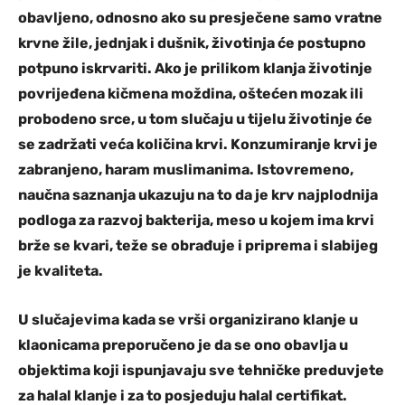
obavljeno, odnosno ako su presječene samo vratne
krvne žile, jednjak i dušnik, životinja će postupno
potpuno iskrvariti. Ako je prilikom klanja životinje
povrijeđena kičmena moždina, oštećen mozak ili
probodeno srce, u tom slučaju u tijelu životinje će
se zadržati veća količina krvi. Konzumiranje krvi je
zabranjeno, haram muslimanima. Istovremeno,
naučna saznanja ukazuju na to da je krv najplodnija
podloga za razvoj bakterija, meso u kojem ima krvi
brže se kvari, teže se obrađuje i priprema i slabijeg
je kvaliteta.
U slučajevima kada se vrši organizirano klanje u
klaonicama preporučeno je da se ono obavlja u
objektima koji ispunjavaju sve tehničke preduvjete
za halal klanje i za to posjeduju halal certifikat.