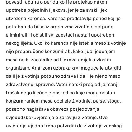
povesti računa o peridu koji je protekao nakon
upotrebe pojedinih lijekova, jer je za svaki lijek
utvrđena karenca. Karenca predstavlja period koji je
potreban da bi se iz organizma životinje potpuno
eliminirali ili očistili svi zaostaci nastali upotrebom
nekog lijeka. Ukoliko karenca nije istekla meso životinje
nije preporučeno konzumirati, kako ljudi jedenjem
mesa ne bi zaostatke od lijekova unijeli u vlastiti
organizam. Analizom uzoraka krvi moguće je utvrditi
da li je životinja potpuno zdrava i da li je njeno meso
zdravstveno ispravno. Veterinarski pregled je manji
trošak nego liječenje posljedica koje mogu nastati
konzumiranjem mesa oboljele životinje, pa se, stoga,
posebno naglašava obaveza posjedovanja
svjedodžbe-uvjerenja o zdravlju životinje. Ovo
uvjerenje ujedno treba potvrditi da životinje ženskog