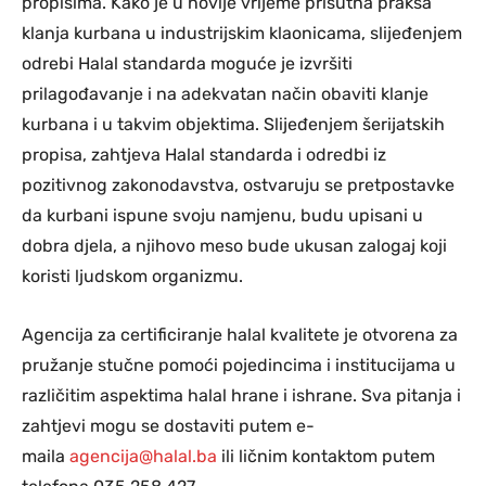
propisima. Kako je u novije vrijeme prisutna praksa
klanja kurbana u industrijskim klaonicama, slijeđenjem
odrebi Halal standarda moguće je izvršiti
prilagođavanje i na adekvatan način obaviti klanje
kurbana i u takvim objektima. Slijeđenjem šerijatskih
propisa, zahtjeva Halal standarda i odredbi iz
pozitivnog zakonodavstva, ostvaruju se pretpostavke
da kurbani ispune svoju namjenu, budu upisani u
dobra djela, a njihovo meso bude ukusan zalogaj koji
koristi ljudskom organizmu.
Agencija za certificiranje halal kvalitete je otvorena za
pružanje stučne pomoći pojedincima i institucijama u
različitim aspektima halal hrane i ishrane. Sva pitanja i
zahtjevi mogu se dostaviti putem e-
maila
agencija@halal.ba
ili ličnim kontaktom putem