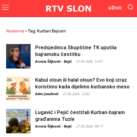
UŽIVO
Naslovna
›
Tag: Kurban Bajram
Predsjednica Skupštine TK uputila
bajramsku čestitku
Arnela Šiljković - Bojić
-
27.05.2026. 13:07
Kabul olsun ili halal olsun? Evo koji izraz
koristimo kada dijelimo kurbansko meso
Adin Jusufović
-
27.05.2026. 12:02
Lugavić i Pejić čestitali Kurban-bajram
građanima Tuzle
Arnela Šiljković - Bojić
-
27.05.2026. 08:17