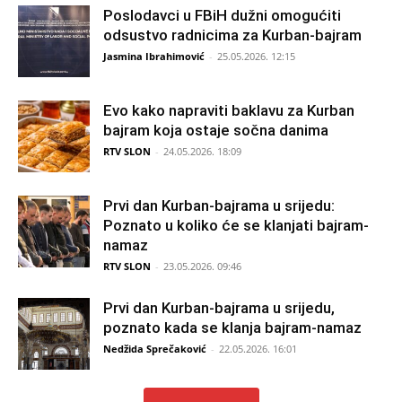
Poslodavci u FBiH dužni omogućiti
odsustvo radnicima za Kurban-bajram
Jasmina Ibrahimović
-
25.05.2026. 12:15
Evo kako napraviti baklavu za Kurban
bajram koja ostaje sočna danima
RTV SLON
-
24.05.2026. 18:09
Prvi dan Kurban-bajrama u srijedu:
Poznato u koliko će se klanjati bajram-
namaz
RTV SLON
-
23.05.2026. 09:46
Prvi dan Kurban-bajrama u srijedu,
poznato kada se klanja bajram-namaz
Nedžida Sprečaković
-
22.05.2026. 16:01