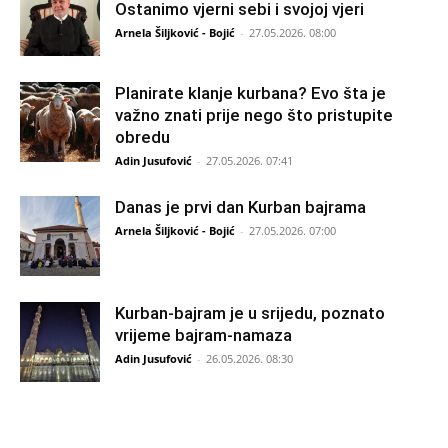
Ostanimo vjerni sebi i svojoj vjeri
Arnela Šiljković - Bojić
-
27.05.2026. 08:00
Planirate klanje kurbana? Evo šta je
važno znati prije nego što pristupite
obredu
Adin Jusufović
-
27.05.2026. 07:41
Danas je prvi dan Kurban bajrama
Arnela Šiljković - Bojić
-
27.05.2026. 07:00
Kurban-bajram je u srijedu, poznato
vrijeme bajram-namaza
Adin Jusufović
-
26.05.2026. 08:30