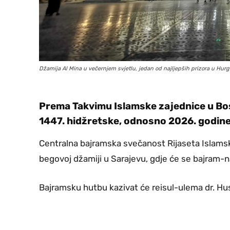
Džamija Al Mina u večernjem svjetlu, jedan od najljepših prizora u Hurgh
Prema Takvimu Islamske zajednice u Bos
1447. hidžretske, odnosno 2026. godine, 
Centralna bajramska svečanost Rijaseta Islamsk
begovoj džamiji u Sarajevu, gdje će se bajram-na
Bajramsku hutbu kazivat će reisul-ulema dr. Hus