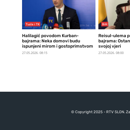
Tuzla i TK
BiH
Halilagić povodom Kurban-
Reisul-ulema 
bajrama: Neka domovi budu
bajrama: Ostani
ispunjeni mirom i gostoprimstvom
svojoj vjeri
27.05.2026. 08:15
27.05.2026. 08:00
© Copyright 2025 - RTV SLON. Za 