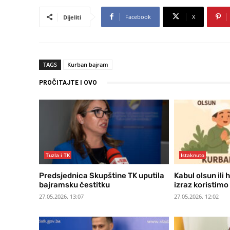
Facebook
X
Dijeliti
TAGS
Kurban bajram
PROČITAJTE I OVO
Tuzla i TK
Istaknuto
Predsjednica Skupštine TK uputila
Kabul olsun ili 
bajramsku čestitku
izraz koristimo 
27.05.2026. 13:07
27.05.2026. 12:02