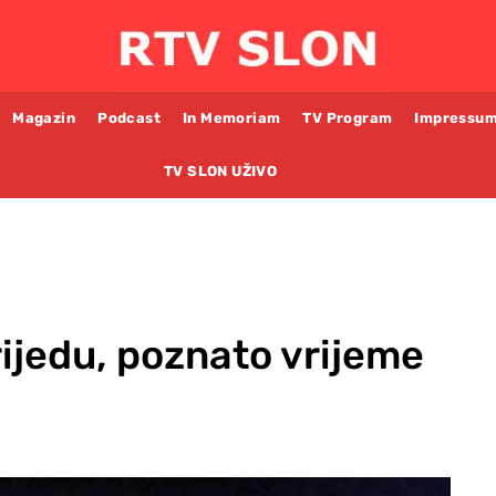
Magazin
Podcast
In Memoriam
TV Program
Impressu
TV SLON UŽIVO
ijedu, poznato vrijeme