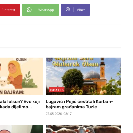
Pinterest
WhatsApp
Viber
Tuzla i TK
halal olsun? Evo koji
Lugavić i Pejić čestitali Kurban-
kada dijelimo...
bajram građanima Tuzle
27.05.2026. 08:17