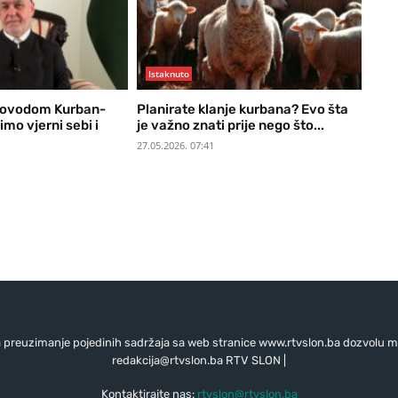
Istaknuto
povodom Kurban-
Planirate klanje kurbana? Evo šta
mo vjerni sebi i
je važno znati prije nego što...
27.05.2026. 07:41
preuzimanje pojedinih sadržaja sa web stranice www.rtvslon.ba dozvolu mo
redakcija@rtvslon.ba
RTV SLON |
Kontaktirajte nas:
rtvslon@rtvslon.ba