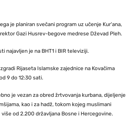
ega je planiran svečani program uz učenje Kur'ana,
e direktor Gazi Husrev-begove medrese Dževad Pleh.
najavljen je na BHT1 i BIR televiziji.
zgradi Rijaseta Islamske zajednice na Kovačima
od 9 do 12:30 sati.
bno je vezan za obred žrtvovanja kurbana, dijeljenje
mšijama, kao i za hadž, tokom kojeg muslimani
 više od 2.200 državljana Bosne i Hercegovine.