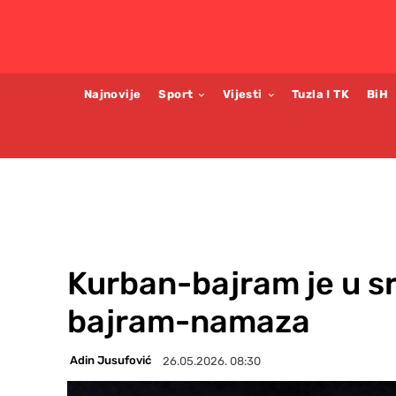
Najnovije
Sport
Vijesti
Tuzla I TK
BiH
Kurban-bajram je u sr
bajram-namaza
Adin Jusufović
26.05.2026. 08:30