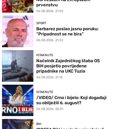
prvenstvu
06.08.2026. 21:55
SPORT
Barbarez poslao jasnu poruku:
“Pripadnost se ne bira”
06.08.2026. 21:32
ISTAKNUTO
Načelnik Zajedničkog štaba OS
BiH posjetio povrijeđene
pripadnike na UKC Tuzla
06.08.2026. 21:15
ISTAKNUTO
/VIDEO/ Crno i bijelo: Koji događaji
su obilježili 6. august?
06.08.2026. 20:01
BIH