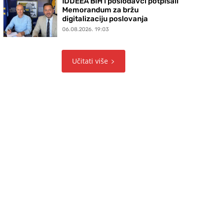
IDDEEA BiH i poslodavci potpisali
Memorandum za bržu
digitalizaciju poslovanja
06.08.2026. 19:03
Učitati više