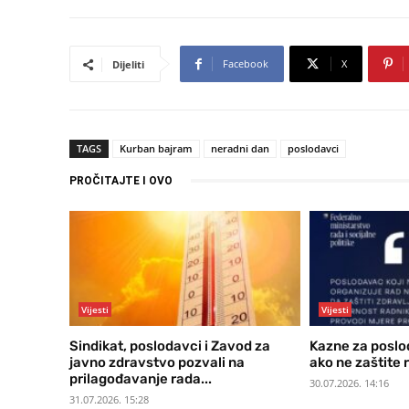
Facebook
X
Dijeliti
TAGS
Kurban bajram
neradni dan
poslodavci
PROČITAJTE I OVO
Vijesti
Vijesti
Sindikat, poslodavci i Zavod za
Kazne za poslo
javno zdravstvo pozvali na
ako ne zaštite 
prilagođavanje rada...
30.07.2026. 14:16
31.07.2026. 15:28