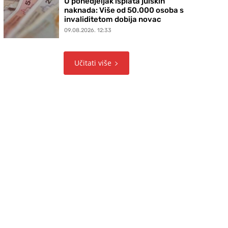
U ponedjeljak isplata julskih
naknada: Više od 50.000 osoba s
invaliditetom dobija novac
09.08.2026. 12:33
Učitati više