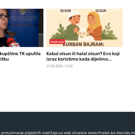
Istaknuto
kupštine TK uputila
Kabul olsun ili halal olsun? Evo koji
itku
izraz koristimo kada dijelimo...
27.05.2026. 12:02
preuzimanje pojedinih sadržaja sa web stranice www.rtvslon.ba dozvolu mo