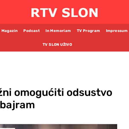
Magazin
Podcast
In Memoriam
TV Program
Impressum
TV SLON UŽIVO
žni omogućiti odsustvo
-bajram