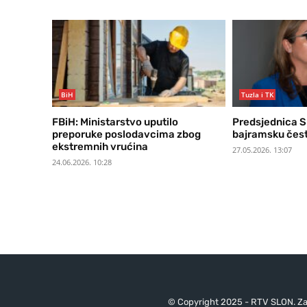
BiH
Tuzla i TK
FBiH: Ministarstvo uputilo
Predsjednica S
preporuke poslodavcima zbog
bajramsku čest
ekstremnih vrućina
27.05.2026. 13:07
24.06.2026. 10:28
© Copyright 2025 - RTV SLON. Za 