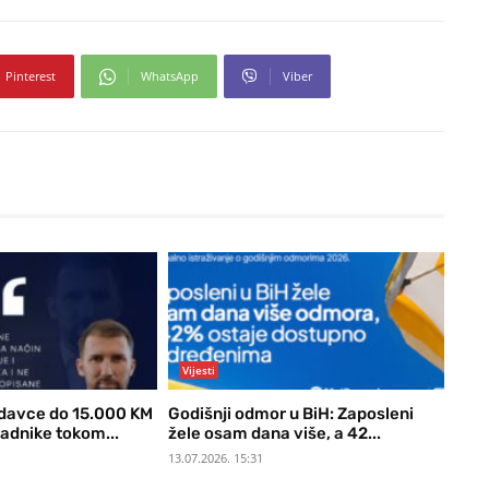
Pinterest
WhatsApp
Viber
Vijesti
davce do 15.000 KM
Godišnji odmor u BiH: Zaposleni
radnike tokom...
žele osam dana više, a 42...
13.07.2026. 15:31