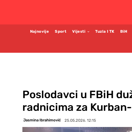
Najnovije
Sport
Vijesti
Tuzla I TK
BiH
Poslodavci u FBiH du
radnicima za Kurban
Jasmina Ibrahimović
25.05.2026. 12:15