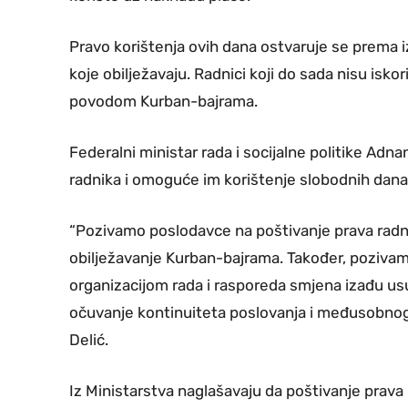
Pravo korištenja ovih dana ostvaruje se prema 
koje obilježavaju. Radnici koji do sada nisu isko
povodom Kurban-bajrama.
Federalni ministar rada i socijalne politike Adn
radnika i omoguće im korištenje slobodnih dana
“Pozivamo poslodavce na poštivanje prava radn
obilježavanje Kurban-bajrama. Također, poziva
organizacijom rada i rasporeda smjena izađu usu
očuvanje kontinuiteta poslovanja i međusobnog
Delić.
Iz Ministarstva naglašavaju da poštivanje prava