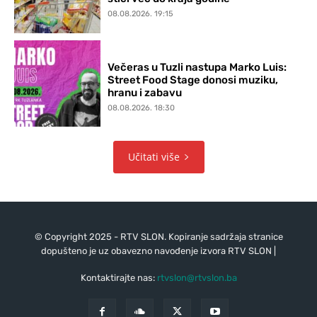
08.08.2026. 19:15
Večeras u Tuzli nastupa Marko Luis:
Street Food Stage donosi muziku,
hranu i zabavu
08.08.2026. 18:30
Učitati više
© Copyright 2025 - RTV SLON. Kopiranje sadržaja stranice
dopušteno je uz obavezno navođenje izvora RTV SLON |
Kontaktirajte nas:
rtvslon@rtvslon.ba