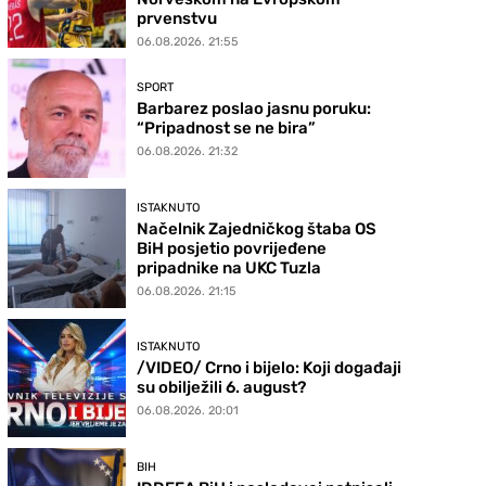
prvenstvu
06.08.2026. 21:55
SPORT
Barbarez poslao jasnu poruku:
“Pripadnost se ne bira”
06.08.2026. 21:32
ISTAKNUTO
Načelnik Zajedničkog štaba OS
BiH posjetio povrijeđene
pripadnike na UKC Tuzla
06.08.2026. 21:15
ISTAKNUTO
/VIDEO/ Crno i bijelo: Koji događaji
su obilježili 6. august?
06.08.2026. 20:01
BIH