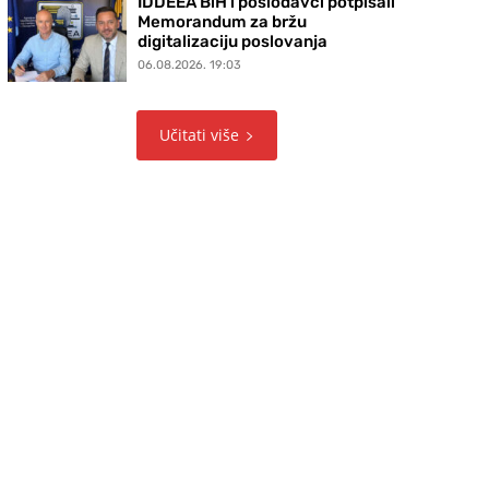
IDDEEA BiH i poslodavci potpisali
Memorandum za bržu
digitalizaciju poslovanja
06.08.2026. 19:03
Učitati više