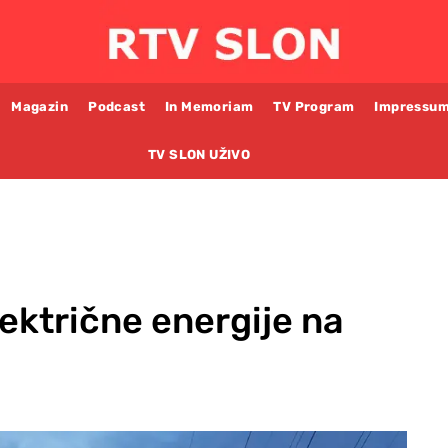
Magazin
Podcast
In Memoriam
TV Program
Impressu
TV SLON UŽIVO
lektrične energije na