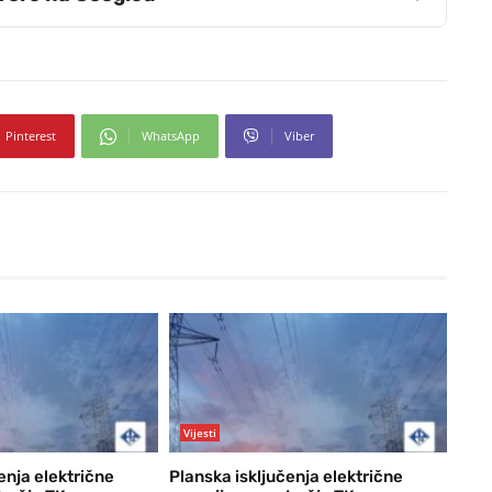
Pinterest
WhatsApp
Viber
Vijesti
enja električne
Planska isključenja električne