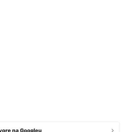
›
zvore na Googleu