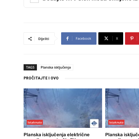
Facebook
X
Dijeliti
TAGS
Planska isključenja
PROČITAJTE I OVO
Istaknuto
Istaknuto
Planska isključenja električne
Planska isključ