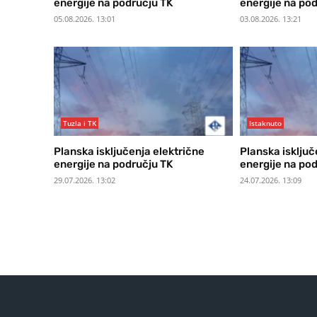
energije na području TK
energije na po
05.08.2026. 13:01
03.08.2026. 13:21
Tuzla i TK
Istaknuto
Planska isključenja električne
Planska isključ
energije na području TK
energije na po
29.07.2026. 13:02
24.07.2026. 13:09