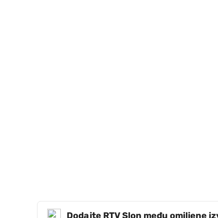
Dodajte RTV Slon među omiljene i