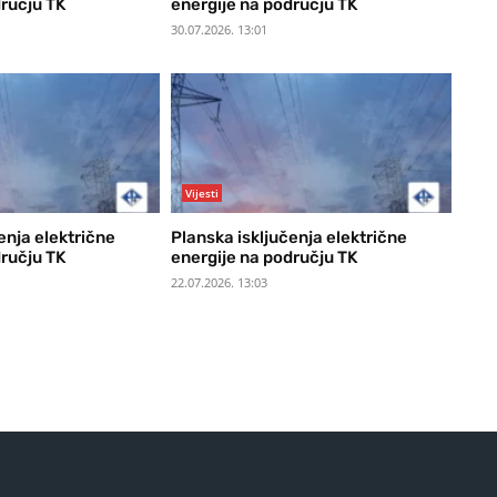
dručju TK
energije na području TK
30.07.2026. 13:01
Vijesti
enja električne
Planska isključenja električne
dručju TK
energije na području TK
22.07.2026. 13:03