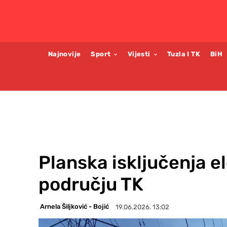
Najnovije
Sport
Vijesti
Tuzla I TK
BiH
Planska isključenja e
području TK
Arnela Šiljković - Bojić
19.06.2026. 13:02