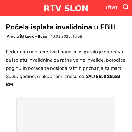
UŽIVO
Počela isplata invalidnina u FBiH
Arnela Šiljković - Bojić
10.03.2025. 10:58
Federalno ministarstvo finansija osiguralo je sredstva
za isplatu invalidnina za ratne vojne invalide, porodice
poginulih boraca te nosioce ratnih priznanja za mart
2025. godine, u ukupnom iznosu od
29.788.028,68
KM
.