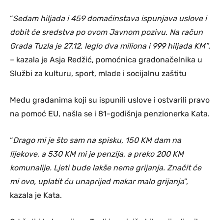
“
Sedam hiljada i 459 domaćinstava ispunjava uslove i
dobit će sredstva po ovom Javnom pozivu. Na račun
Grada Tuzla je 27.12. leglo dva miliona i 999 hiljada KM”
.
– kazala je Asja Redžić, pomoćnica gradonačelnika u
Službi za kulturu, sport, mlade i socijalnu zaštitu
Među građanima koji su ispunili uslove i ostvarili pravo
na pomoć EU, našla se i 81-godišnja penzionerka Kata.
“
Drago mi je što sam na spisku, 150 KM dam na
lijekove, a 530 KM mi je penzija, a preko 200 KM
komunalije. Ljeti bude lakše nema grijanja. Značit će
mi ovo, uplatit ću unaprijed makar malo grijanja
”,
kazala je Kata.