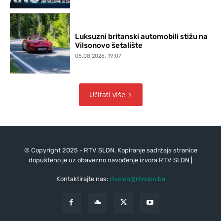
Luksuzni britanski automobili stižu na
Vilsonovo šetalište
05.08.2026. 19:07
Učitati više
© Copyright 2025 - RTV SLON. Kopiranje sadržaja stranice
dopušteno je uz obavezno navođenje izvora RTV SLON |
Kontaktirajte nas:
rtvslon@rtvslon.ba