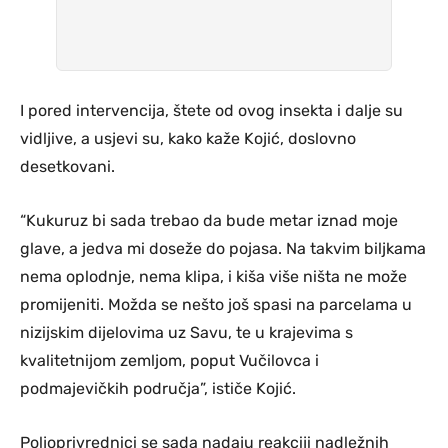
I pored intervencija, štete od ovog insekta i dalje su
vidljive, a usjevi su, kako kaže Kojić, doslovno
desetkovani.
“Kukuruz bi sada trebao da bude metar iznad moje
glave, a jedva mi doseže do pojasa. Na takvim biljkama
nema oplodnje, nema klipa, i kiša više ništa ne može
promijeniti. Možda se nešto još spasi na parcelama u
nizijskim dijelovima uz Savu, te u krajevima s
kvalitetnijom zemljom, poput Vučilovca i
podmajevičkih područja”, ističe Kojić.
Poljoprivrednici se sada nadaju reakciji nadležnih