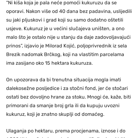
“Ni kiša koja je pala neće pomoći kukuruzu da se
oporavi. Nakon više od 40 dana bez padavina, uslijedili
su jaki pljuskovi i grad koji su samo dodatno oštetili
usjeve. Kukuruz je u većini slučajeva uništen, a ono
malo što je ostalo nije u stanju da daje zadovoljavajući
prinos”, izjavio je Milorad Kojić, poljoprivrednik iz sela
Brezik nadomak Brčkog, koji na vlastitim parcelama
ima zasijano oko 15 hektara kukuruza.
On upozorava da bi trenutna situacija mogla imati
dalekosežne posljedice i za stočni fond, jer će stočari
ostati bez dovoljno hrane za stoku. Mnogi će, kaže, biti
primorani da smanje broj grla ili da kupuju uvozni
kukuruz, koji je znatno skuplji od domaćeg.
Ulaganja po hektaru, prema procjenama, iznose i do