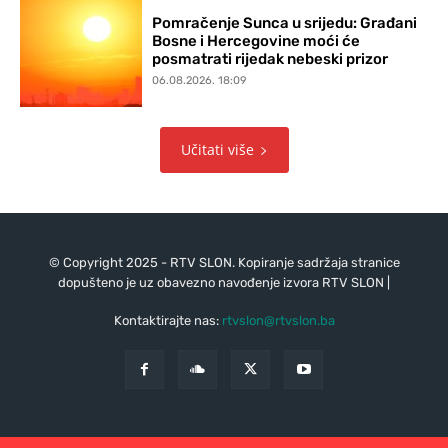
Pomračenje Sunca u srijedu: Građani
Bosne i Hercegovine moći će
posmatrati rijedak nebeski prizor
06.08.2026. 18:09
Učitati više
© Copyright 2025 - RTV SLON. Kopiranje sadržaja stranice
dopušteno je uz obavezno navođenje izvora RTV SLON |
Kontaktirajte nas:
rtvslon@rtvslon.ba