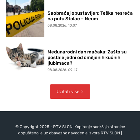
Saobraćaj obustavljen: Teška nesreća
na putu Stolac – Neum
08.08.2026. 10:07
Međunarodni dan mačaka: Zašto su
postale jedni od omiljenih kućnih
ljubimaca?
08.08.2026. 09:47
Učitati više
© Copyright 2025 - RTV SLON. Kopiranje sadržaja stranice
dopušteno je uz obavezno navođenje izvora RTV SLON |