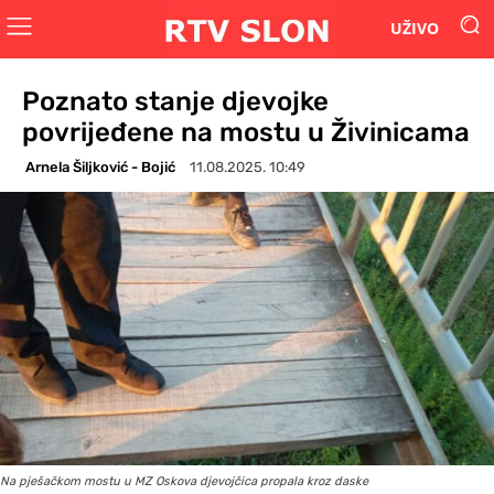
UŽIVO
Poznato stanje djevojke
povrijeđene na mostu u Živinicama
Arnela Šiljković - Bojić
11.08.2025. 10:49
Na pješačkom mostu u MZ Oskova djevojčica propala kroz daske