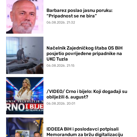
Barbarez poslao jasnu poruku:
“Pripadnost se ne bira”
06.08.2026. 21:32
Načelnik Zajedničkog štaba OS BiH
posjetio povrijeđene pripadnike na
UKC Tuzla
06.08.2026. 21:15
/VIDEO/ Crno i bijelo: Koji događaji su
obilježili 6. august?
06.08.2026. 20:01
IDDEEA BiH i poslodavci potpisali
Memorandum za bržu digitalizaciju