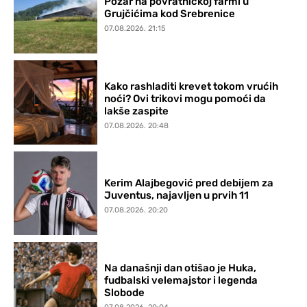
Požar na povratničkoj farmi u
Grujčićima kod Srebrenice
07.08.2026. 21:15
Kako rashladiti krevet tokom vrućih
noći? Ovi trikovi mogu pomoći da
lakše zaspite
07.08.2026. 20:48
Kerim Alajbegović pred debijem za
Juventus, najavljen u prvih 11
07.08.2026. 20:20
Na današnji dan otišao je Huka,
fudbalski velemajstor i legenda
Slobode