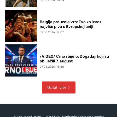
07.08.2026. 20:04
Belgija preuzela vrh: Evo ko izvozi
najviše piva u Evropskoj uniji
07.08.2026. 19:07
/VIDEO/ Crno i bijelo: Događaji koji su
obilježili 7. august
07.08.2026. 18:56
Učitati više
© Copyright 2025 - RTV SLON. Kopiranje sadržaja stranice