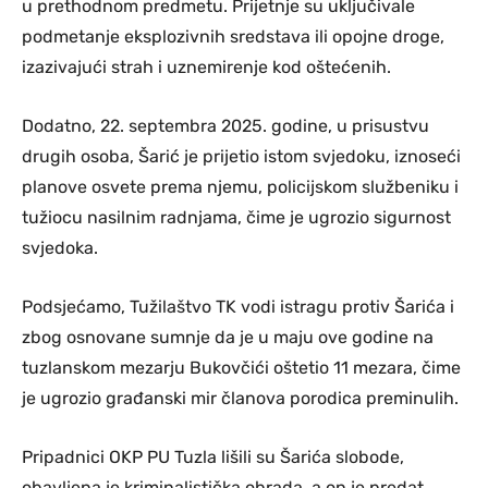
u prethodnom predmetu. Prijetnje su uključivale
podmetanje eksplozivnih sredstava ili opojne droge,
izazivajući strah i uznemirenje kod oštećenih.
Dodatno, 22. septembra 2025. godine, u prisustvu
drugih osoba, Šarić je prijetio istom svjedoku, iznoseći
planove osvete prema njemu, policijskom službeniku i
tužiocu nasilnim radnjama, čime je ugrozio sigurnost
svjedoka.
Podsjećamo, Tužilaštvo TK vodi istragu protiv Šarića i
zbog osnovane sumnje da je u maju ove godine na
tuzlanskom mezarju Bukovčići oštetio 11 mezara, čime
je ugrozio građanski mir članova porodica preminulih.
Pripadnici OKP PU Tuzla lišili su Šarića slobode,
obavljena je kriminalistička obrada, a on je predat