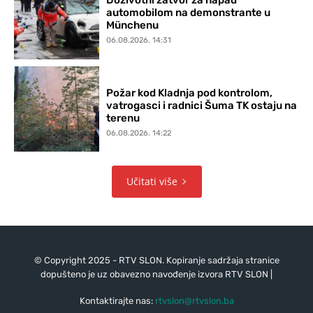
Doživotni zatvor za napad
automobilom na demonstrante u
Münchenu
06.08.2026. 14:31
Požar kod Kladnja pod kontrolom,
vatrogasci i radnici Šuma TK ostaju na
terenu
06.08.2026. 14:22
Učitati više
© Copyright 2025 - RTV SLON. Kopiranje sadržaja stranice
dopušteno je uz obavezno navođenje izvora RTV SLON |
Kontaktirajte nas:
rtvslon@rtvslon.ba