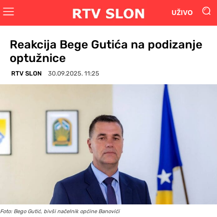
UŽIVO
Reakcija Bege Gutića na podizanje
optužnice
RTV SLON
30.09.2025. 11:25
Foto: Bego Gutić, bivši načelnik općine Banovići