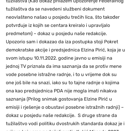
tužilaštva (Kao dokaz prilažem upozorenje Federalnog
tužilaštva da se navedeni službeni dokument
neovlašteno našao u posjedu trećih lica, što također
potvrđuje iz kojih se centara kreiralo i upravljalo
predmetom) – dokaz u posjedu naše redakcije.
Upozorio sam i dokazao da iza postupka stoji Pokret
demokratske akcije i predsjednica Elzina Pirić, koja je u
svom istupu 10.11.2022. godine javno u emisiji na
jednoj TV priznala da ima saznanja da se protiv mene
vode posebne istražne radnje, i to u vrijeme dok su
one još bile na snazi, iako su to tajne radnje o kojima
ona kao predsjednica PDA nije mogla imati nikakva
saznanja (Prilog snimak gostovanja Elzine Pirić u
emisiji i rješenje o obustavi posebne istražnih radnji) –
dokaz u posjedu naše redakcije. S druge strane da
tužilaštvo vodi politiku dvostrukih standarda dokaz je i