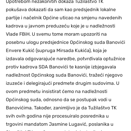
Upotrebom nezakonitih dokaza Tužilaštvo TK
pokušava dokazati da sam kao predsjednik lokalne
partije i načelnik Općine uticao na smjenu navedenih
kadrova u javnom preduzeću koje je u nadležnosti
Vlade FBiH. U svemu tome moram upozoriti na
posebnu ulogu predsjednice Općinskog suda Banovići
Envere Kukić (supruga Mirsada Kukića), koja je
izdavala odgovarajuće naredbe, potvrđivala optužnice
protiv kadrova SDA Banovići te kasnije izbjegavala
nadležnost Općinskog suda Banovići, tražeći njegovo
izuzeće i delegirajući predmete drugim sudovima. U
ovom predmetu insistirat ćemo na nadležnosti
Općinskog suda, odnosno da se postupak vodi u
Banovićima. Također, zanimljivo je da Tužilaštvo TK
svih ovih godina nije procesuiralo posrednika u
trgovini mandatom Jasmine Lugavić, poslanika u