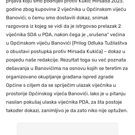
prijava koju smo podnijeli protiv Kukić Mirsada 2023.
godine zbog kupovine 2 vijećnika u Općinskom vijeću
Banovići, o čemu smo dostavili dokaz, snimak
razgovora iz kojeg se vidi da je istrgovao prelazak 2
vijećnika SDA u PDA, nakon čega je „srušena“ većina
u Općinskom vijeću Banovići (Prilog Odluka Tužilaštva
o obustavi postupka protiv Mirsada Kukića) – dokaz u
posjedu naše redakcije. Rezultat toga su već poznata
dešavanja u Banovićima na osnovu kojih se teretim za
organizovano okupljanje građana ispred zgrade
Općine s ciljem da se spriječim ulazak vijećnika u
prostorije Općinskog vijeća Banovići. Iako je u pitanju
nasilan pokušaj ulaska vijećnika PDA, za šta postoje
također dokazi, zanimljivo je da zato niko nije optužen.