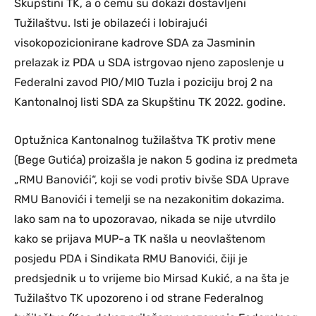
Skupštini TK, a o čemu su dokazi dostavljeni
Tužilaštvu. Isti je obilazeći i lobirajući
visokopozicionirane kadrove SDA za Jasminin
prelazak iz PDA u SDA istrgovao njeno zaposlenje u
Federalni zavod PIO/MIO Tuzla i poziciju broj 2 na
Kantonalnoj listi SDA za Skupštinu TK 2022. godine.
Optužnica Kantonalnog tužilaštva TK protiv mene
(Bege Gutića) proizašla je nakon 5 godina iz predmeta
„RMU Banovići“, koji se vodi protiv bivše SDA Uprave
RMU Banovići i temelji se na nezakonitim dokazima.
Iako sam na to upozoravao, nikada se nije utvrdilo
kako se prijava MUP-a TK našla u neovlaštenom
posjedu PDA i Sindikata RMU Banovići, čiji je
predsjednik u to vrijeme bio Mirsad Kukić, a na šta je
Tužilaštvo TK upozoreno i od strane Federalnog