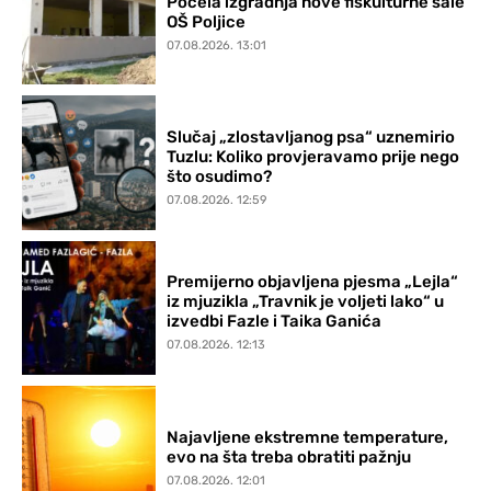
Počela izgradnja nove fiskulturne sale
OŠ Poljice
07.08.2026. 13:01
Slučaj „zlostavljanog psa“ uznemirio
Tuzlu: Koliko provjeravamo prije nego
što osudimo?
07.08.2026. 12:59
Premijerno objavljena pjesma „Lejla“
iz mjuzikla „Travnik je voljeti lako“ u
izvedbi Fazle i Taika Ganića
07.08.2026. 12:13
Najavljene ekstremne temperature,
evo na šta treba obratiti pažnju
07.08.2026. 12:01