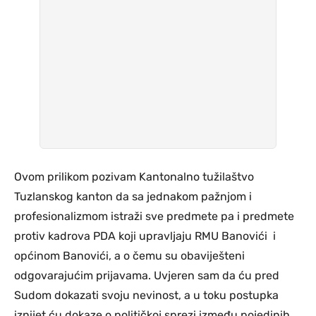
Ovom prilikom pozivam Kantonalno tužilaštvo
Tuzlanskog kanton da sa jednakom pažnjom i
profesionalizmom istraži sve predmete pa i predmete
protiv kadrova PDA koji upravljaju RMU Banovići i
općinom Banovići, a o čemu su obaviješteni
odgovarajućim prijavama. Uvjeren sam da ću pred
Sudom dokazati svoju nevinost, a u toku postupka
iznijet ću dokaze o političkoj sprezi između pojedinih