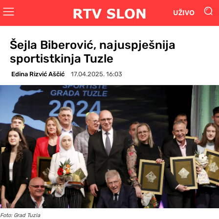
UŽIVO
Šejla Biberović, najuspješnija
sportistkinja Tuzle
Edina Rizvić Aščić
17.04.2025. 16:03
Foto: Grad Tuzla