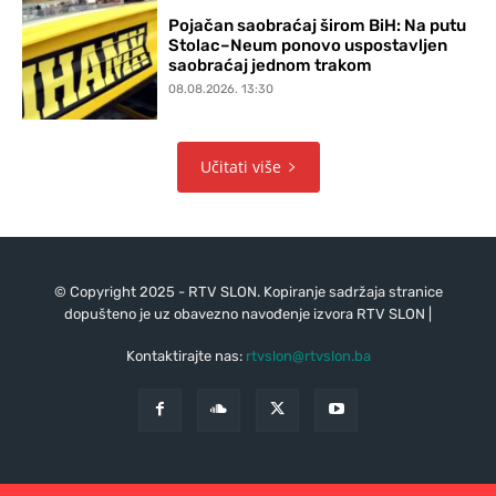
Pojačan saobraćaj širom BiH: Na putu
Stolac–Neum ponovo uspostavljen
saobraćaj jednom trakom
08.08.2026. 13:30
Učitati više
© Copyright 2025 - RTV SLON. Kopiranje sadržaja stranice
dopušteno je uz obavezno navođenje izvora RTV SLON |
Kontaktirajte nas:
rtvslon@rtvslon.ba