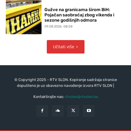
Gužve na granicama širom BiH:
Pojačan saobraćaj zbog vikenda i
sezone godišnjih odmora
09.08.2026. 08:58
Učitati više
© Copyright 2025 - RTV SLON. Kopiranje sadržaja stranice
dopušteno je uz obavezno navođenje izvora RTV SLON |
Kontaktirajte nas:
rtvslon@rtvslon.ba