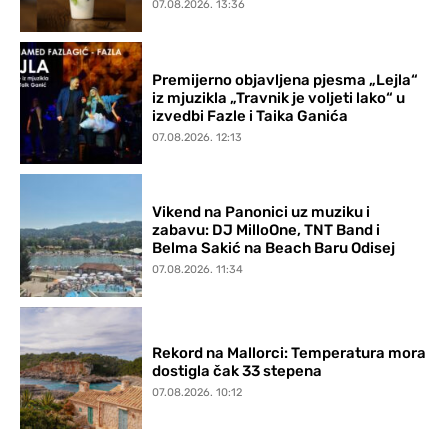
07.08.2026. 13:36
Premijerno objavljena pjesma „Lejla“
iz mjuzikla „Travnik je voljeti lako“ u
izvedbi Fazle i Taika Ganića
07.08.2026. 12:13
Vikend na Panonici uz muziku i
zabavu: DJ MilloOne, TNT Band i
Belma Sakić na Beach Baru Odisej
07.08.2026. 11:34
Rekord na Mallorci: Temperatura mora
dostigla čak 33 stepena
07.08.2026. 10:12