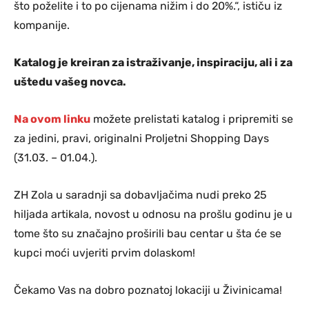
što poželite i to po cijenama nižim i do 20%.“, ističu iz
kompanije.
Katalog je kreiran za istraživanje, inspiraciju, ali i za
uštedu vašeg novca.
Na ovom linku
možete prelistati katalog i pripremiti se
za jedini, pravi, originalni Proljetni Shopping Days
(31.03. – 01.04.).
ZH Zola u saradnji sa dobavljačima nudi preko 25
hiljada artikala, novost u odnosu na prošlu godinu je u
tome što su značajno proširili bau centar u šta će se
kupci moći uvjeriti prvim dolaskom!
Čekamo Vas na dobro poznatoj lokaciji u Živinicama!