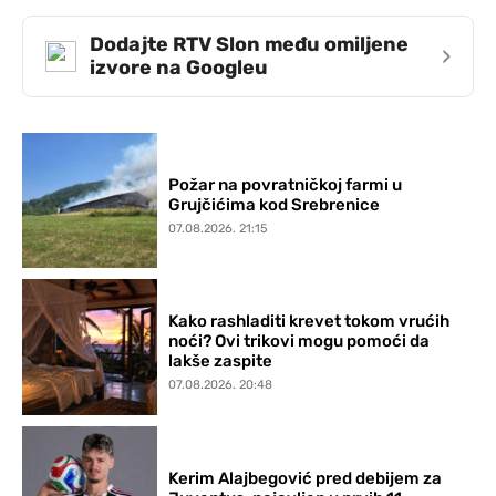
Dodajte RTV Slon među omiljene
›
izvore na Googleu
Požar na povratničkoj farmi u
Grujčićima kod Srebrenice
07.08.2026. 21:15
Kako rashladiti krevet tokom vrućih
noći? Ovi trikovi mogu pomoći da
lakše zaspite
07.08.2026. 20:48
Kerim Alajbegović pred debijem za