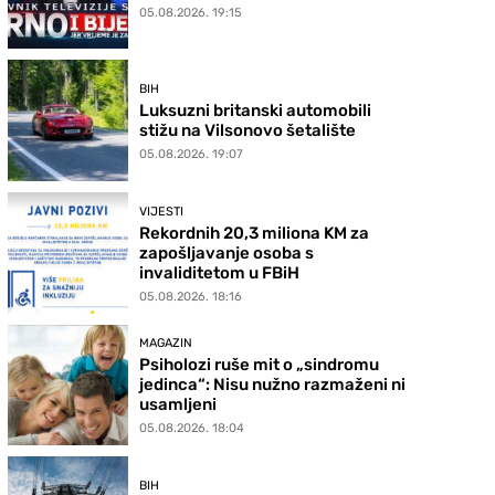
05.08.2026. 19:15
BIH
Luksuzni britanski automobili
stižu na Vilsonovo šetalište
05.08.2026. 19:07
VIJESTI
Rekordnih 20,3 miliona KM za
zapošljavanje osoba s
invaliditetom u FBiH
05.08.2026. 18:16
MAGAZIN
Psiholozi ruše mit o „sindromu
jedinca“: Nisu nužno razmaženi ni
usamljeni
05.08.2026. 18:04
BIH