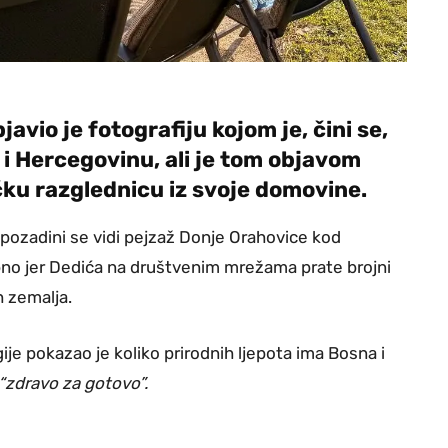
vio je fotografiju kojom je, čini se,
 i Hercegovinu, ali je tom objavom
ičku razglednicu iz svoje domovine.
u pozadini se vidi pejzaž Donje Orahovice kod
ebno jer Dedića na društvenim mrežama prate brojni
h zemalja.
je pokazao je koliko prirodnih ljepota ima Bosna i
“zdravo za gotovo”.