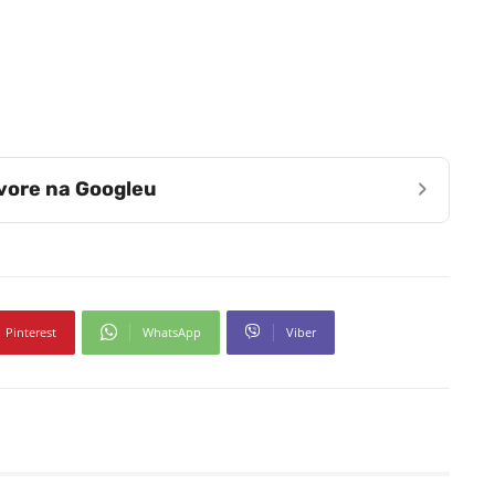
›
zvore na Googleu
Pinterest
WhatsApp
Viber