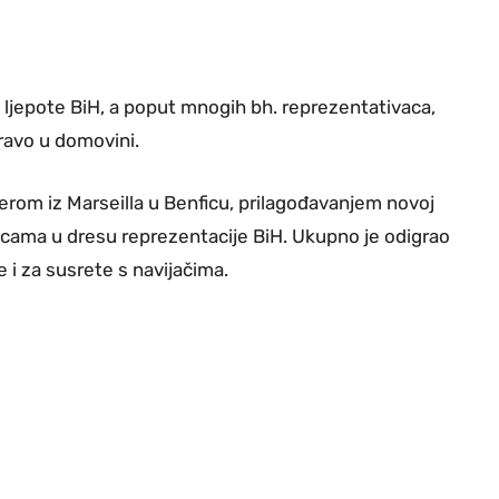
ao ljepote BiH, a poput mnogih bh. reprezentativaca,
ravo u domovini.
ferom iz Marseilla u Benficu, prilagođavanjem novoj
micama u dresu reprezentacije BiH. Ukupno je odigrao
e i za susrete s navijačima.