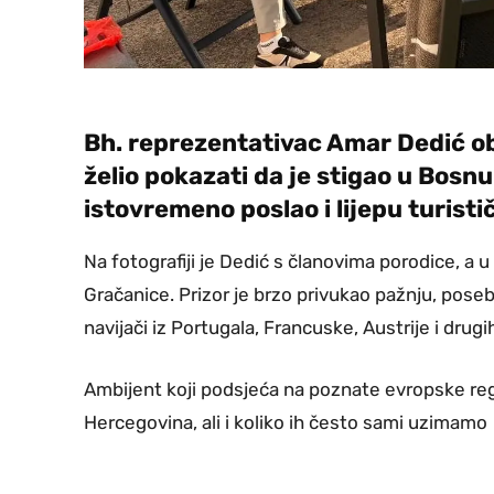
Bh. reprezentativac Amar Dedić obja
želio pokazati da je stigao u Bosnu
istovremeno poslao i lijepu turist
Na fotografiji je Dedić s članovima porodice, a 
Gračanice. Prizor je brzo privukao pažnju, pos
navijači iz Portugala, Francuske, Austrije i drugi
Ambijent koji podsjeća na poznate evropske regi
Hercegovina, ali i koliko ih često sami uzimamo