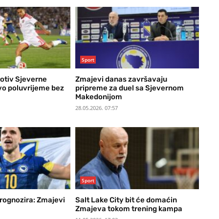
Sport
rotiv Sjeverne
Zmajevi danas završavaju
vo poluvrijeme bez
pripreme za duel sa Sjevernom
Makedonijom
28.05.2026. 07:57
Sport
rognozira: Zmajevi
Salt Lake City bit će domaćin
Zmajeva tokom trening kampa