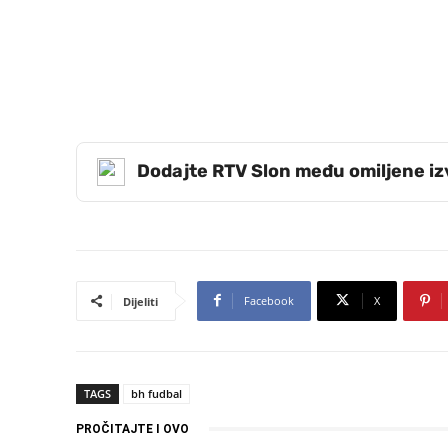
Dodajte RTV Slon među omiljene i
Facebook
X
Dijeliti
TAGS
bh fudbal
PROČITAJTE I OVO