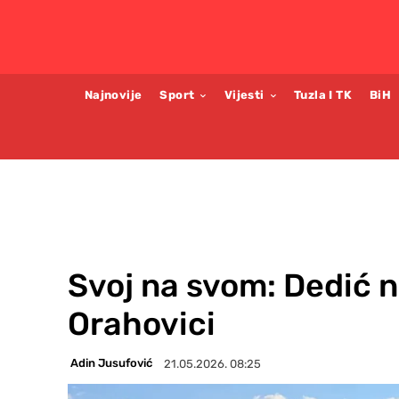
Najnovije
Sport
Vijesti
Tuzla I TK
BiH
Svoj na svom: Dedić 
Orahovici
Adin Jusufović
21.05.2026. 08:25