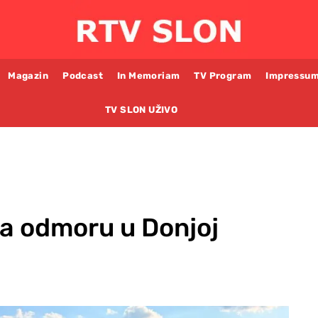
Magazin
Podcast
In Memoriam
TV Program
Impressu
TV SLON UŽIVO
na odmoru u Donjoj