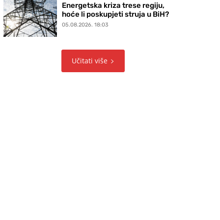
Energetska kriza trese regiju,
hoće li poskupjeti struja u BiH?
05.08.2026. 18:03
Učitati više