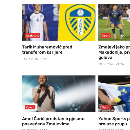
Istaknuto
Sport
Tarik Muharemović pred
Zmajevi jako p
transferom karijere
Makedonije, pr
golova
14.07.2026. 21:03
29.05.2026. 21:24
Vijesti
Sport
Amel Ćurić predstavio pjesmu
Yahoo Sports p
posvećenu Zmajevima
prolaze grupu