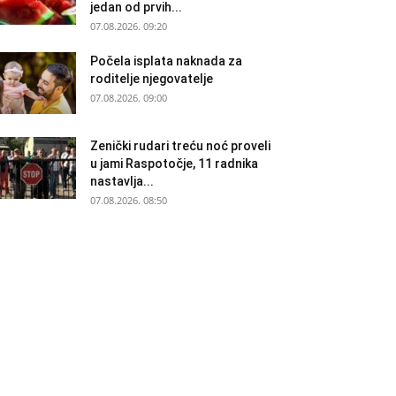
jedan od prvih...
07.08.2026. 09:20
Počela isplata naknada za
roditelje njegovatelje
07.08.2026. 09:00
Zenički rudari treću noć proveli
u jami Raspotočje, 11 radnika
nastavlja...
07.08.2026. 08:50