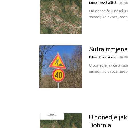
Edina Rizvić Aščić
-
05.08
Od danas će u naselju 
sanaciji kolovoza, saop
Sutra izmjena
Edina Rizvić Aščić
-
04.08
U ponedjeljak će u nas
sanaciji kolovoza, saop
U ponedjeljak
Dobrnja