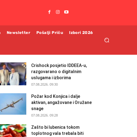
m
Newsletter
Pošalji Priču
Izbori 2026
Crishock posjetio IDDEEA-u,
razgovarano o digitalnim
uslugama i izborima
07.08.2026. 09:30
Požar kod Konjica i dalje
aktivan, angažovane i Oružane
snage
07.08.2026. 09:28
Zašto bi lubenica tokom
toplotnog vala trebala biti