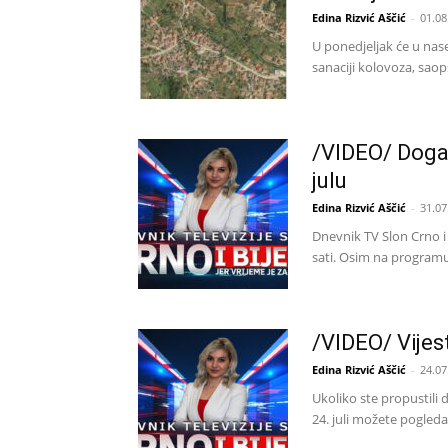
Edina Rizvić Aščić
-
01.08
U ponedjeljak će u nas
sanaciji kolovoza, saop
/VIDEO/ Događa
julu
Edina Rizvić Aščić
-
31.07
Dnevnik TV Slon Crno 
sati. Osim na programu
/VIDEO/ Vijest
Edina Rizvić Aščić
-
24.07
Ukoliko ste propustili d
24. juli možete pogleda