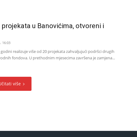
 projekata u Banovićima, otvoreni i
. 16:03
godini realizuje više od 20 projekata zahvaljujući podršci drugih
arodnih fondova. U prethodnim mjesecima završena je zamjena...
Učitati više