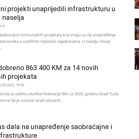
 projekti unaprijedili infrastrukturu u
 naselja
9:41
realizacijom komunalnih projekata koji imaju za cilj unapređenje
anovnika u različitim mjesnim zajednicama. U naselju Osoje
..
odobreno 863.400 KM za 14 novih
nih projekata
6.09.2025. 19:36
da za zaštitu okoliša Federacije BiH za 2025. godinu Grad Tuzla
nove čiji je osnivač Grad ostvarili...
s dala na unapređenje saobraćajne i
frastrukture