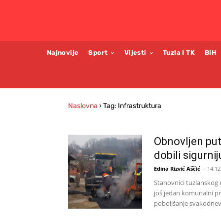
Najnovije
Sport
Vijesti
Tuzla I TK
BiH
Naslovna
›
Tag: Infrastruktura
Obnovljen put
dobili sigurni
Edina Rizvić Aščić
-
14.12
Stanovnici tuzlanskog n
još jedan komunalni pr
poboljšanje svakodnevn