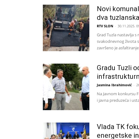
Novi komunalni
dva tuzlanska
RTV SLON
-
30.11.2025. 0
Grad Tuzla nastavlja s 
svakodnevnog života st
završeno je asfaltiranje.
Gradu Tuzli 
infrastruktur
Jasmina Ibrahimović
-
2
Na Javnom konkursu Fon
i javna preduzeća i usta
Vlada TK foku
energetske in