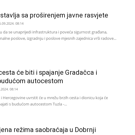
stavlja sa proširenjem javne rasvjete
6.09.2024. 08:14
u da se unaprijedi infrastruktura i poveća sigurnost građana,
lne poslove, izgradnju i poslove mjesnih zajednica vrši radove...
cesta će biti i spajanje Gradačca i
 budućom autocestom
.2024. 08:14
i Hercegovine uvrstit će u mrežu brzih cesta i dionicu koja će
pajati s budućom autocestom Tuzla -...
ena režima saobraćaja u Dobrnji