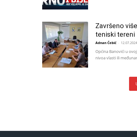
Završeno više
teniski tereni
Adnan Ćebić
-
12.07.2024
Općina Banovići u ovoj 
nivoa vlasti ili međun