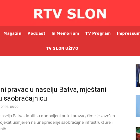
Magazin
Podcast
In Memoriam
TV Program
Impressu
TV SLON UŽIVO
ni pravac u naselju Batva, mještani
ju saobraćajnicu
.2025. 08:22
aselja Batva dobili su obnovljeni putni pravac, čime je završen
ojekat usmjeren na unapređenje saobraćajne infrastrukture i
ih...