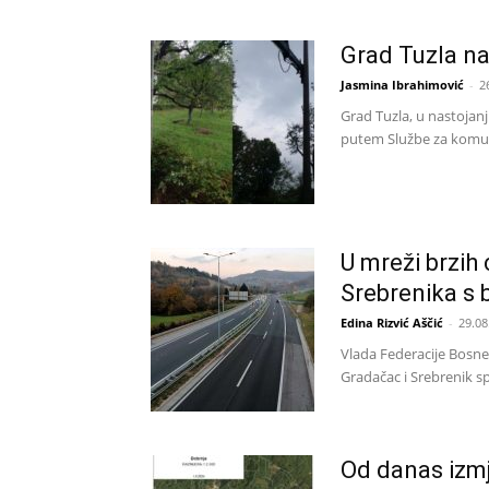
Grad Tuzla na
Jasmina Ibrahimović
-
2
Grad Tuzla, u nastojanj
putem Službe za komuna
U mreži brzih 
Srebrenika s
Edina Rizvić Aščić
-
29.08
Vlada Federacije Bosne 
Gradačac i Srebrenik s
Od danas izmj