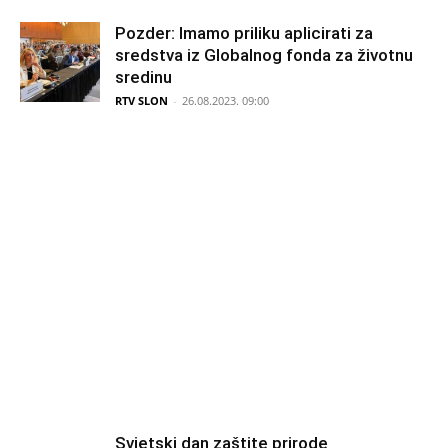
Pozder: Imamo priliku aplicirati za
sredstva iz Globalnog fonda za životnu
sredinu
RTV SLON
-
26.08.2023. 09:00
Svjetski dan zaštite prirode