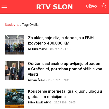
UŽIVO
Naslovna
›
Tag: Okolis
Za uklanjanje divljih deponija u FBiH
izdvojeno 400.000 KM
Ali Huremović
-
08.09.2025. 17:19
Održan sastanak o upravljanju otpadom
u Gračanici, potrebna pomoć viših nivoa
vlasti
Adnan Ćebić
-
26.01.2025. 09:06
Korištenje interneta igra ključnu ulogu u
globalnim emisijama
Edina Rizvić Aščić
-
28.05.2024. 08:05