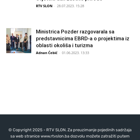
RTV SLON
-
28.07.2023. 15:28
Ministrica Pozder razgovarala sa
predstavnicima EBRD-a o projektima iz
oblasti okoliša i turizma
Adnan Ćebić
-
01.06.2023. 13:33
© Copyright 2025 - RTV SLON. Za preuzimanje pojedinih sadržaja
sa web stranice www.rtvslon.ba dozvolu možete zatražiti putem