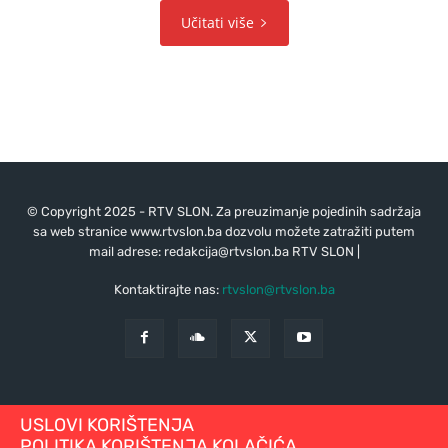
Učitati više
© Copyright 2025 - RTV SLON. Za preuzimanje pojedinih sadržaja
sa web stranice www.rtvslon.ba dozvolu možete zatražiti putem
mail adrese:
redakcija@rtvslon.ba
RTV SLON |
Kontaktirajte nas:
rtvslon@rtvslon.ba
USLOVI KORIŠTENJA
POLITIKA KORIŠTENJA KOLAČIĆA