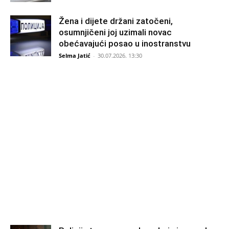
Žena i dijete držani zatočeni,
osumnjičeni joj uzimali novac
obećavajući posao u inostranstvu
Selma Jatić
-
30.07.2026. 13:30