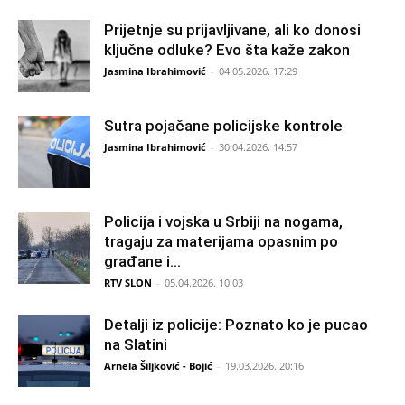
Prijetnje su prijavljivane, ali ko donosi
ključne odluke? Evo šta kaže zakon
Jasmina Ibrahimović
-
04.05.2026. 17:29
Sutra pojačane policijske kontrole
Jasmina Ibrahimović
-
30.04.2026. 14:57
Policija i vojska u Srbiji na nogama,
tragaju za materijama opasnim po
građane i...
RTV SLON
-
05.04.2026. 10:03
Detalji iz policije: Poznato ko je pucao
na Slatini
Arnela Šiljković - Bojić
-
19.03.2026. 20:16