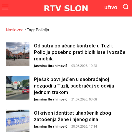
UŽIVO
Naslovna
›
Tag: Policija
Od sutra pojačane kontrole u Tuzli:
Policija posebno prati bicikliste i vozače
romobila
Jasmina Ibrahimović
-
03.08.2026. 10:28
Pješak povrijeđen u saobraćajnoj
nezgodi u Tuzli, saobraćaj se odvija
jednom trakom
Jasmina Ibrahimović
-
31.07.2026. 08:08
Otkriven identitet uhapšenih zbog
zatočenja žene i njenog sina
Jasmina Ibrahimović
-
30.07.2026. 17:14