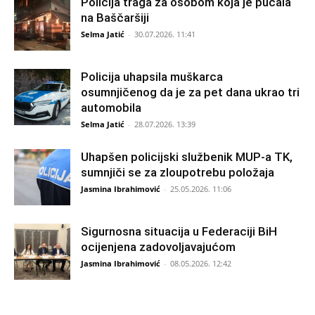
Policija traga za osobom koja je pucala
na Baščaršiji
Selma Jatić
-
30.07.2026. 11:41
Policija uhapsila muškarca
osumnjičenog da je za pet dana ukrao tri
automobila
Selma Jatić
-
28.07.2026. 13:39
Uhapšen policijski službenik MUP-a TK,
sumnjiči se za zloupotrebu položaja
Jasmina Ibrahimović
-
25.05.2026. 11:06
Sigurnosna situacija u Federaciji BiH
ocijenjena zadovoljavajućom
Jasmina Ibrahimović
-
08.05.2026. 12:42