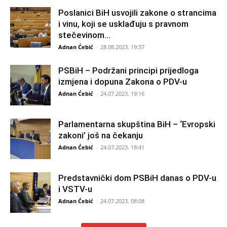
Poslanici BiH usvojili zakone o strancima
i vinu, koji se usklađuju s pravnom
stečevinom...
Adnan Ćebić
-
28.08.2023. 19:37
PSBiH – Podržani principi prijedloga
izmjena i dopuna Zakona o PDV-u
Adnan Ćebić
-
24.07.2023. 19:16
Parlamentarna skupština BiH – ‘Evropski
zakoni’ još na čekanju
Adnan Ćebić
-
24.07.2023. 18:41
Predstavnički dom PSBiH danas o PDV-u
i VSTV-u
Adnan Ćebić
-
24.07.2023. 08:08