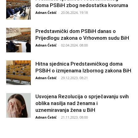
doma PSBiH zbog nedostatka kvoruma
Adnan Ćebić
-
20.06.2024. 19:18
Predstavnički dom PSBiH danas o
Prijedlogu zakona o Vrhovnom sudu BiH
Adnan Ćebić
-
02.04.2024. 08:00
Hitna sjednica Predstavničkog doma
PSBiH o izmjenama Izbornog zakona BiH
Adnan Ćebić
-
29.12.2023. 08:21
Usvojena Rezolucija o sprječavanju svih
oblika nasilja nad ženama i
uznemiravanja žena u BiH
Adnan Ćebić
-
21.11.2023. 08:00