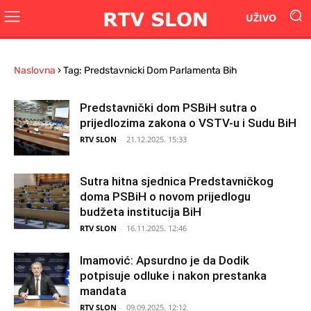
UŽIVO
Naslovna
›
Tag: Predstavnicki Dom Parlamenta Bih
Predstavnički dom PSBiH sutra o
prijedlozima zakona o VSTV-u i Sudu BiH
RTV SLON
-
21.12.2025. 15:33
Sutra hitna sjednica Predstavničkog
doma PSBiH o novom prijedlogu
budžeta institucija BiH
RTV SLON
-
16.11.2025. 12:46
Imamović: Apsurdno je da Dodik
potpisuje odluke i nakon prestanka
mandata
RTV SLON
-
09.09.2025. 12:12