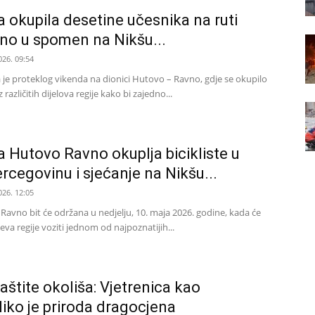
da okupila desetine učesnika na ruti
no u spomen na Nikšu...
026. 09:54
a je proteklog vikenda na dionici Hutovo – Ravno, gdje se okupilo
 različitih dijelova regije kako bi zajedno...
da Hutovo Ravno okuplja bicikliste u
rcegovinu i sjećanje na Nikšu...
026. 12:05
 Ravno bit će održana u nedjelju, 10. maja 2026. godine, kada će
krajeva regije voziti jednom od najpoznatijih...
aštite okoliša: Vjetrenica kao
liko je priroda dragocjena