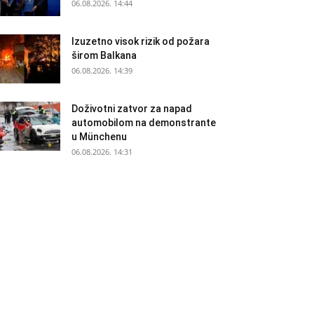
06.08.2026. 14:44
Izuzetno visok rizik od požara
širom Balkana
06.08.2026. 14:39
Doživotni zatvor za napad
automobilom na demonstrante
u Münchenu
06.08.2026. 14:31