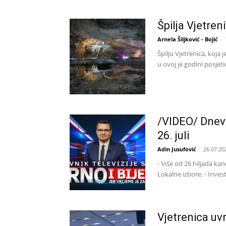
Špilja Vjetreni
Arnela Šiljković - Bojić
-
Špilju Vjetrenica, koja
u ovoj je godini posjeti
/VIDEO/ Dnevni
26. juli
Adin Jusufović
-
26.07.20
- Više od 26 hiljada ka
Lokalne izbore. - Inves
Vjetrenica uv