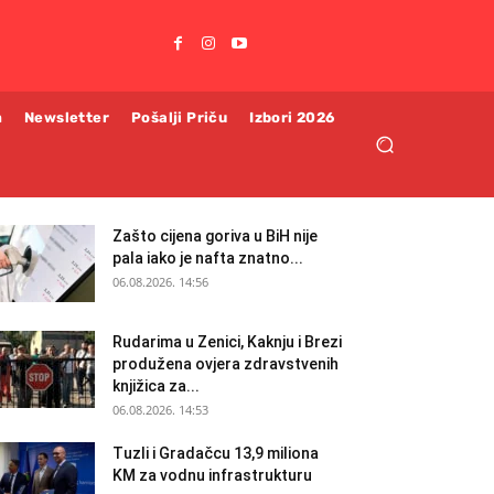
m
Newsletter
Pošalji Priču
Izbori 2026
Zašto cijena goriva u BiH nije
pala iako je nafta znatno...
06.08.2026. 14:56
Rudarima u Zenici, Kaknju i Brezi
produžena ovjera zdravstvenih
knjižica za...
06.08.2026. 14:53
Tuzli i Gradačcu 13,9 miliona
KM za vodnu infrastrukturu