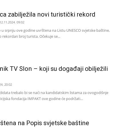
ca zabilježila novi turistički rekord
12.11.2024. 09:02
 je u srpnju ove godine uvrštena na Listu UNESCO svjetske baštine,
o rekordan broj turista. Očekuje se...
k TV Slon – koji su događaji obilježili
24. 20:02
ndidata trebalo bi se naći na kandidatskim listama za ovogodišnje
ticijska fondacija IMPAKT ove godine će podržati...
rštena na Popis svjetske baštine