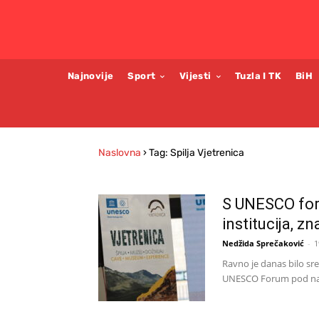
Najnovije
Sport
Vijesti
Tuzla I TK
BiH
Naslovna
›
Tag: Spilja Vjetrenica
S UNESCO for
institucija, zn
Nedžida Sprečaković
-
1
Ravno je danas bilo sre
UNESCO Forum pod naziv