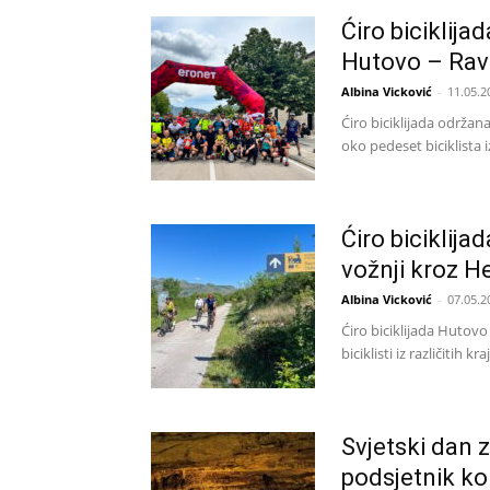
Ćiro biciklija
Hutovo – Rav
Albina Vicković
-
11.05.2
Ćiro biciklijada održan
oko pedeset biciklista iz
Ćiro biciklija
vožnji kroz He
Albina Vicković
-
07.05.2
Ćiro biciklijada Hutovo
biciklisti iz različitih 
Svjetski dan z
podsjetnik ko