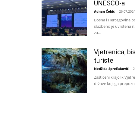
UNESCO-a
Adnan Ćebić
-
26.07.2024
Bosna i Hercegovina p
službeno je uvrštena n
za...
Vjetrenica, b
turiste
Nedžida Sprečaković
-
2
Zaštićeni krajolik Vjet
države kojega prepoznaj