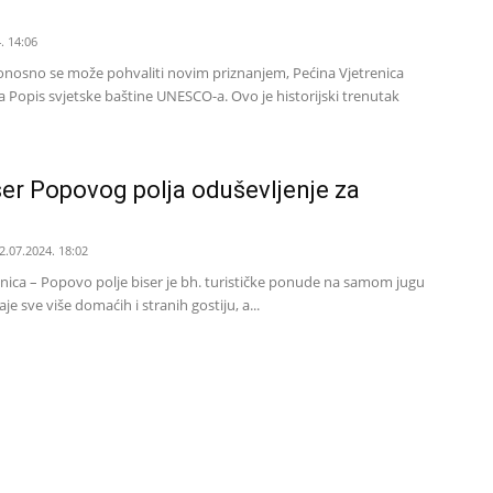
. 14:06
onosno se može pohvaliti novim priznanjem, Pećina Vjetrenica
a Popis svjetske baštine UNESCO-a. Ovo je historijski trenutak
iser Popovog polja oduševljenje za
2.07.2024. 18:02
renica – Popovo polje biser je bh. turističke ponude na samom jugu
e sve više domaćih i stranih gostiju, a...