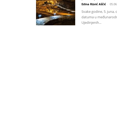
Edina Rizvić Aščić
-
05.06
Svake godine, 5. juna, o
datuma u međunarodno
Ujedinjenih...