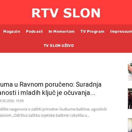
Magazin
Podcast
In Memoriam
TV Program
Impressu
TV SLON UŽIVO
uma u Ravnom poručeno: Suradnja
anosti i mladih ključ je očuvanja...
9.06.2026. 19:09
dište razgovora o zaštiti prirodne i kulturne baštine, ugostivši
om „Održiva zaštita svjetske baštine i okoliša u...