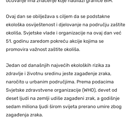
očuvanje ima značenje koje nadilazi granice BiH.
Ovaj dan se obilježava s ciljem da se podstakne
ekološka osviještenost i djelovanje na području zaštite
okoliša. Svjetske vlade i organizacije na ovaj dan već
51. godinu zaredom pokreću akcije kojima se
promovira važnost zaštite okoliša.
Jedan od današnjih najvećih ekoloških rizika za
zdravlje i životnu sredinu jeste zagađenje zraka,
naročito u urbanim područjima. Prema podacima
Svjetske zdravstvene organizacije (WHO), devet od
deset ljudi na zemlji udiše zagađeni zrak, a godišnje
sedam miliona ljudi širom svijeta prerano umire zbog
zagađenja zraka.