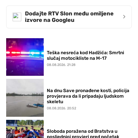
Dodajte RTV Slon među omiljene
›
izvore na Googleu
Teška nesreća kod Hadžića: Smrtni
slučaj motocikliste na M-17
08.08.2026. 21:28
Na dnu Save pronađene kosti, policija
provjerava da li pripadaju ljudskom
skeletu
08.08.2026. 20:52
Sloboda poražena od Bratstva u
posljednjoj provjeri pred početak