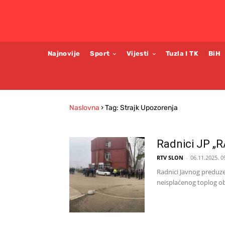
Najnovije
Sport
Vijesti
Tuzla I TK
BiH
Naslovna
›
Tag: Strajk Upozorenja
Radnici JP „R
RTV SLON
-
06.11.2025. 0
Radnici Javnog preduze
neisplaćenog toplog obr