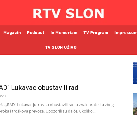
Magazin
Podcast
In Memoriam
TV Program
Impressu
TV SLON UŽIVO
AD“ Lukavac obustavili rad
9:20
ća „RAD“ Lukavac jutros su obustavili rad u znak protesta zbog
oka i troškova prevoza. Upozorili su da će, ukoliko...