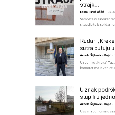
štrajk...
Edina Rizvić Aščić
-
05.06
Samostalni sindikat ra
situacije te iz solidarn
Rudari „Kreke“
sutra putuju 
Arnela Šiljković - Bojić
-
U rudniku „Kreka“ Tuzl
komoratima iz Zenice. 
U znak podršk
stupili u jedn
Arnela Šiljković - Bojić
-
U svim rudnicima u sast