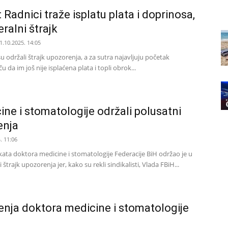
: Radnici traže isplatu plata i doprinosa,
ralni štrajk
1.10.2025. 14:05
u održali štrajk upozorenja, a za sutra najavljuju početak
ču da im još nije isplaćena plata i topli obrok...
ine i stomatologije održali polusatni
enja
. 11:06
kata doktora medicine i stomatologije Federacije BiH održao je u
štrajk upozorenja jer, kako su rekli sindikalisti, Vlada FBiH...
enja doktora medicine i stomatologije