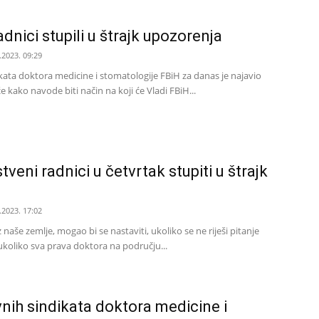
dnici stupili u štrajk upozorenja
.2023. 09:29
kata doktora medicine i stomatologije FBiH za danas je najavio
e kako navode biti način na koji će Vladi FBiH...
tveni radnici u četvrtak stupiti u štrajk
.2023. 17:02
 naše zemlje, mogao bi se nastaviti, ukoliko se ne riješi pitanje
ukoliko sva prava doktora na području...
nih sindikata doktora medicine i