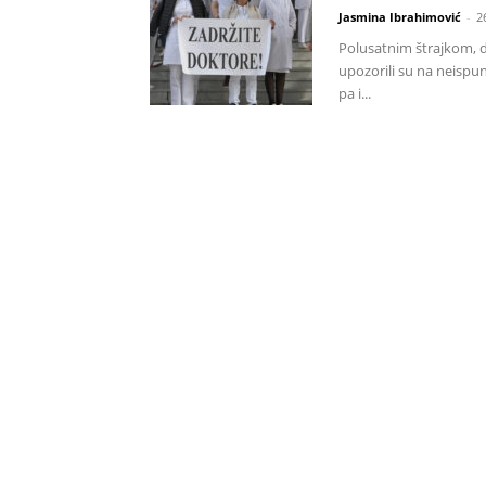
Jasmina Ibrahimović
-
2
Polusatnim štrajkom, d
upozorili su na neispun
pa i...