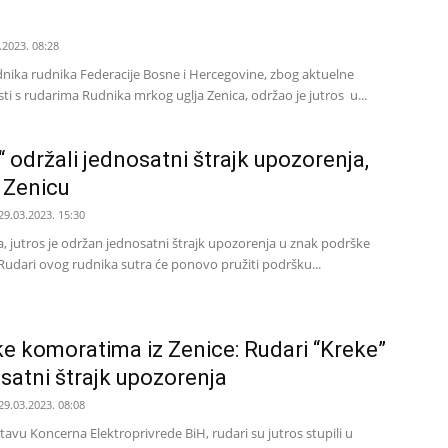
.2023. 08:28
dnika rudnika Federacije Bosne i Hercegovine, zbog aktuelne
osti s rudarima Rudnika mrkog uglja Zenica, održao je jutros u...
 održali jednosatni štrajk upozorenja,
u Zenicu
29.03.2023. 15:30
a, jutros je održan jednosatni štrajk upozorenja u znak podrške
Rudari ovog rudnika sutra će ponovo pružiti podršku...
e komoratima iz Zenice: Rudari “Kreke”
osatni štrajk upozorenja
29.03.2023. 08:08
avu Koncerna Elektroprivrede BiH, rudari su jutros stupili u