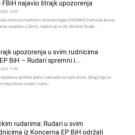
 FBiH najavio štrajk upozorenja
.2023. 15:30
kata doktora medicine i stomatologije (SSSDMiS) Fedracije Bosne
anas zasjedao u Zenici, najavio je za 26. oktobar štrajk...
rajk upozorenja u svim rudnicima
P BiH – Rudari spremni i...
.2023. 17:30
isplaćena aprilska plaća i naknada za topli obrok. Zbog toga su
m neposluhu a kako i sami...
kim rudarima: Rudari u svim
dnicima iz Koncerna EP BiH održali