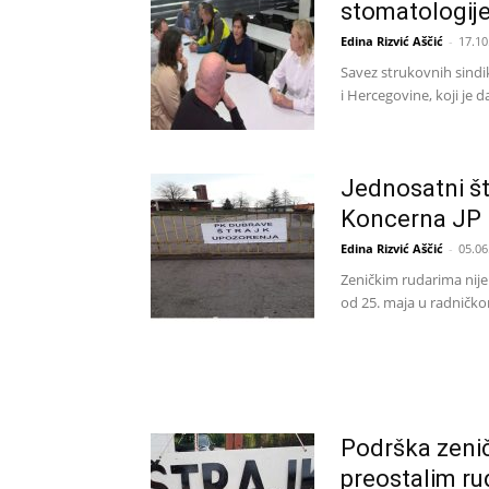
stomatologije
Edina Rizvić Aščić
-
17.10
Savez strukovnih sindi
i Hercegovine, koji je d
Jednosatni št
Koncerna JP E
Edina Rizvić Aščić
-
05.06
Zeničkim rudarima nije 
od 25. maja u radničko
Podrška zenič
preostalim ru