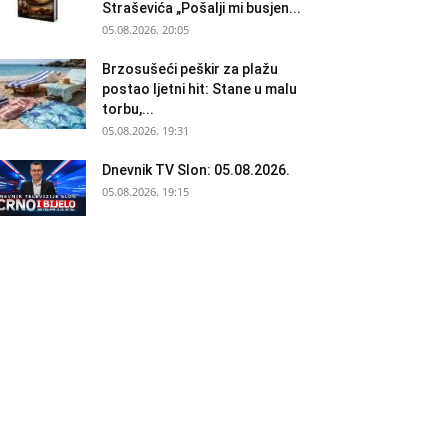
Straševića „Pošalji mi busjen...
05.08.2026. 20:05
Brzosušeći peškir za plažu
postao ljetni hit: Stane u malu
torbu,...
05.08.2026. 19:31
Dnevnik TV Slon: 05.08.2026.
05.08.2026. 19:15