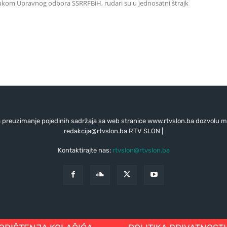
lukom Upravnog odbora SSRRFBiH, rudari su u jednosatni štrajk
preuzimanje pojedinih sadržaja sa web stranice www.rtvslon.ba dozvolu mo
redakcija@rtvslon.ba
RTV SLON |
Kontaktirajte nas:
rtvslon@rtvslon.ba