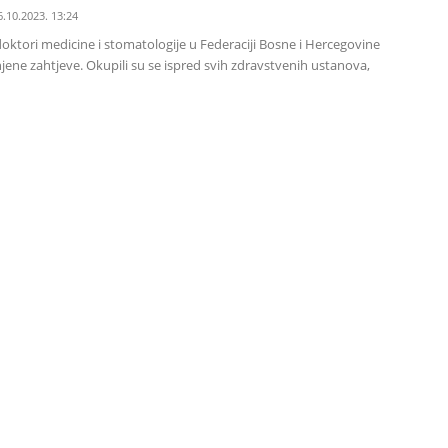
6.10.2023. 13:24
oktori medicine i stomatologije u Federaciji Bosne i Hercegovine
jene zahtjeve. Okupili su se ispred svih zdravstvenih ustanova,