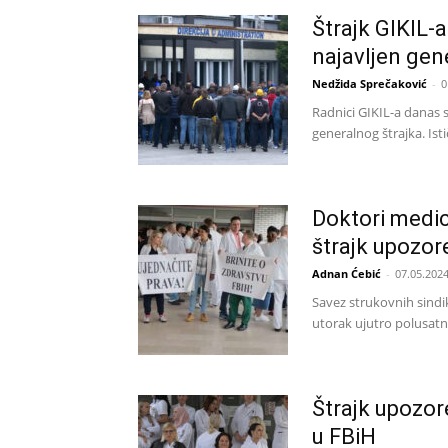
Štrajk GIKIL-a
najavljen gene
Nedžida Sprečaković
-
0
Radnici GIKIL-a danas s
generalnog štrajka. Isti
Doktori medic
štrajk upozor
Adnan Ćebić
-
07.05.2024
Savez strukovnih sindi
utorak ujutro polusatni 
Štrajk upozor
u FBiH