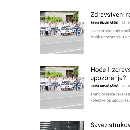
Zdravstveni ra
Edina Rizvić Aščić
-
26.10
Savez strukovnih sindi
štrajk upozorenja. To, ć
Hoće li zdravs
upozorenja?
Edina Rizvić Aščić
-
24.10
Trend odlaska ljekara iz
kolektivnog ugovora i 
Savez strukov