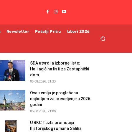
m
Newsletter
Pošalji Priču
Izbori 2026
SDA utvrdila izborne liste:
Halilagić na listi za Zastupnički
dom
05.08.2026. 21:33
Ova zemlja je proglašena
najboljom za preseljenje u 2026.
godini
05.08.2026. 21:08
U BKC Tuzla promocija
historijskog romana Saliha