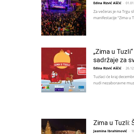
Edina Rizvić Aščić
-
01.01
Za večeras je na Trgu 
manifestacije “Zima u Tu
„Zima u Tuzli
sadržaje za s
Edina Rizvić Aščić
-
26.12
Tuzlaci će kraj decembr
nudi nezaboravne muzič
Zima u Tuzli:
Jasmina Ibrahimović
-
1