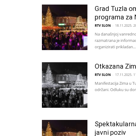
Grad Tuzla om
programa za N
RTV SLON
-
18.11.2025. 2
Na današnjoj vanrednoj 
razmatrana je informac
organizirati prikladan...
Otkazana Zima
RTV SLON
-
17.11.2025. 1
Manifestacija Zima u Tu
održani. Odluku su donij
Spektakularna
javni poziv