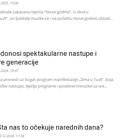
.2025. 15:06
slobode zakazana repriza “Nove godine”. U okviru
zli”, svi ljubitelji muzike će i na početku Nove godine uživati...
“ donosi spektakularne nastupe i
ve generacije
.2024. 10:07
a provesti uz bogat program manifestacije „Zima u Tuzli“, koja
ke nastupe, dječije programe i posebne trenutke za sve...
 Šta nas to očekuje narednih dana?
8.12.2024. 17:34