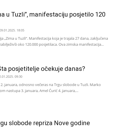
 u Tuzli”, manifestaciju posjetilo 120
09.01.2025. 18:05
a „Zima u Tuzli“. Manifestacija koja je trajala 27 dana, zaključena
zabilježivši oko 120.000 posjetilaca. Ova zimska manifestacija...
Šta posjetitelje očekuje danas?
2.01.2025. 09:30
2. januara, odnosno večeras na Trgu slobode u Tuzli. Marko
om nastupa 3. januara, Amel Ćurić 4. januara,...
rgu slobode repriza Nove godine