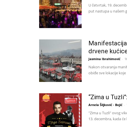
U četvrtak, 19. decemb
put nastupa u našem gr
Manifestacija 
drvene kućice 
Jasmina Ibrahimović
-
1
Nakon otvaranja manifes
obiđe sve lokacije koje
“Zima u Tuzli
Arnela Šiljković - Bojić
-
"Zima u Tuzli" ovog vi
13. decembra, kada će k