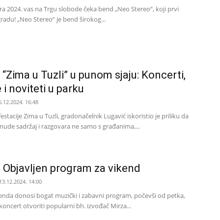
ra 2024. vas na Trgu slobode čeka bend „Neo Stereo“, koji prvi
adu! „Neo Stereo“ je bend širokog...
“Zima u Tuzli” u punom sjaju: Koncerti,
i noviteti u parku
6.12.2024. 16:48
tacije Zima u Tuzli, gradonačelnik Lugavić iskoristio je priliku da
 nude sadržaj i razgovara ne samo s građanima,...
”: Objavljen program za vikend
13.12.2024. 14:00
kenda donosi bogat muzički i zabavni program, počevši od petka,
oncert otvoriti popularni bh. izvođač Mirza...