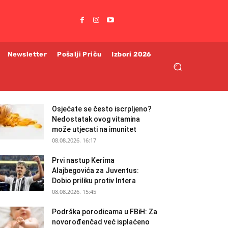
Newsletter
Pošalji Priču
Izbori 2026
Osjećate se često iscrpljeno?
Nedostatak ovog vitamina
može utjecati na imunitet
08.08.2026. 16:17
Prvi nastup Kerima
Alajbegovića za Juventus:
Dobio priliku protiv Intera
08.08.2026. 15:45
Podrška porodicama u FBiH: Za
novorođenčad već isplaćeno