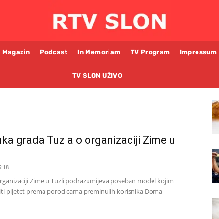
Magazin
Podcast
In Memoriam
TV Program
Impressum
TV SLON UŽIVO
uka grada Tuzla o organizaciji Zime u
5:18
rganizaciji Zime u Tuzli podrazumijeva poseban model kojim
ojiti pijetet prema porodicama preminulih korisnika Doma