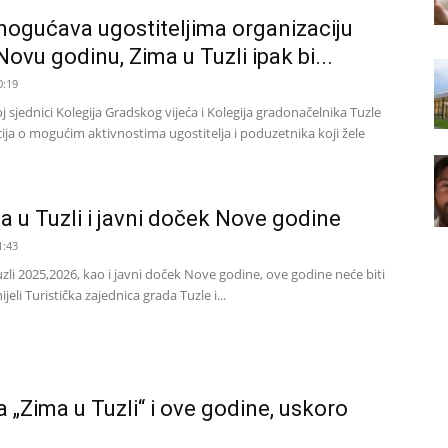
ogućava ugostiteljima organizaciju
ovu godinu, Zima u Tuzli ipak bi...
0:19
sjednici Kolegija Gradskog vijeća i Kolegija gradonačelnika Tuzle
ija o mogućim aktivnostima ugostitelja i poduzetnika koji žele
 u Tuzli i javni doček Nove godine
1:43
zli 2025,2026, kao i javni doček Nove godine, ove godine neće biti
eli Turistička zajednica grada Tuzle i...
 „Zima u Tuzli“ i ove godine, uskoro