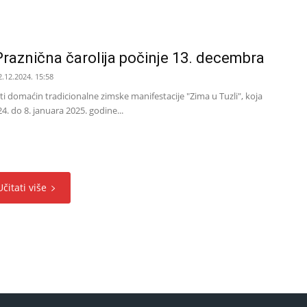
 Praznična čarolija počinje 13. decembra
2.12.2024. 15:58
iti domaćin tradicionalne zimske manifestacije "Zima u Tuzli", koja
. do 8. januara 2025. godine...
Učitati više