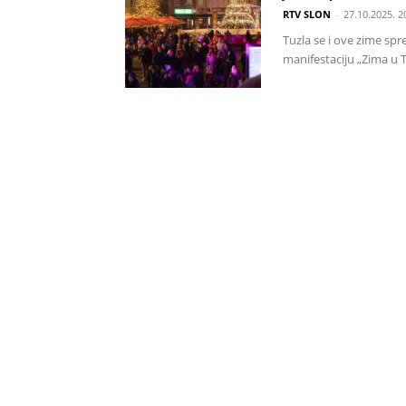
RTV SLON
-
27.10.2025. 2
Tuzla se i ove zime spr
manifestaciju „Zima u T