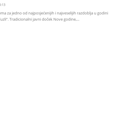
0:13
ema za jedno od najposjećenijih i najveselijih razdoblja u godini
uzli“. Tradicionalni javni doček Nove godine,...