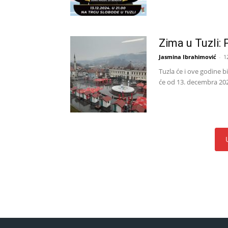
Zima u Tuzli:
Jasmina Ibrahimović
-
1
Tuzla će i ove godine b
će od 13. decembra 2024