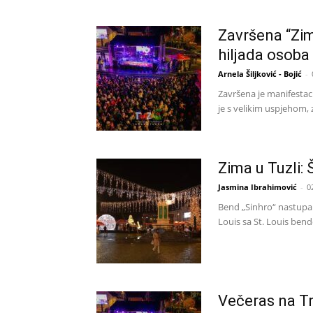
Završena “Zima
hiljada osoba
Arnela Šiljković - Bojić
-
Završena je manifestacij
je s velikim uspjehom, 
Zima u Tuzli: 
Jasmina Ibrahimović
-
0
Bend „Sinhro“ nastupa 
Louis sa St. Louis bend
Večeras na T