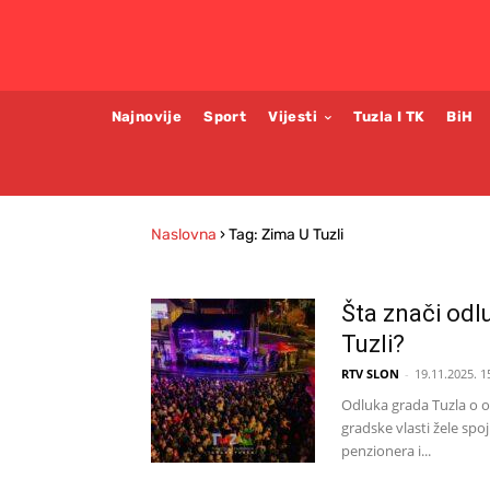
Najnovije
Sport
Vijesti
Tuzla I TK
BiH
Naslovna
›
Tag: Zima U Tuzli
Šta znači odl
Tuzli?
RTV SLON
-
19.11.2025. 1
Odluka grada Tuzla o o
gradske vlasti žele sp
penzionera i...