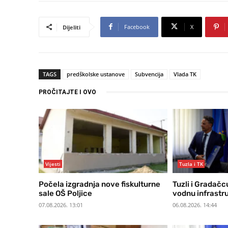
Facebook
X
Dijeliti
TAGS
predškolske ustanove
Subvencija
Vlada TK
PROČITAJTE I OVO
Vijesti
Tuzla i TK
Počela izgradnja nove fiskulturne
Tuzli i Gradačc
sale OŠ Poljice
vodnu infrastr
07.08.2026. 13:01
06.08.2026. 14:44