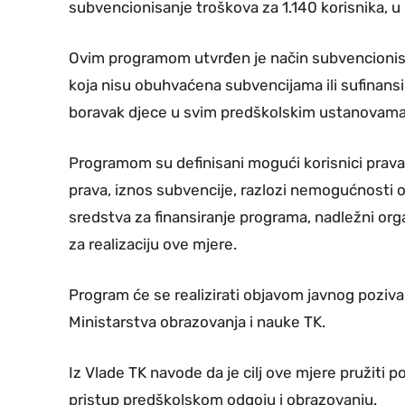
subvencionisanje troškova za 1.140 korisnika, u
Ovim programom utvrđen je način subvencionis
koja nisu obuhvaćena subvencijama ili sufinansi
boravak djece u svim predškolskim ustanovam
Programom su definisani mogući korisnici prava n
prava, iznos subvencije, razlozi nemogućnosti o
sredstva za finansiranje programa, nadležni orga
za realizaciju ove mjere.
Program će se realizirati objavom javnog poziv
Ministarstva obrazovanja i nauke TK.
Iz Vlade TK navode da je cilj ove mjere pružiti
pristup predškolskom odgoju i obrazovanju.