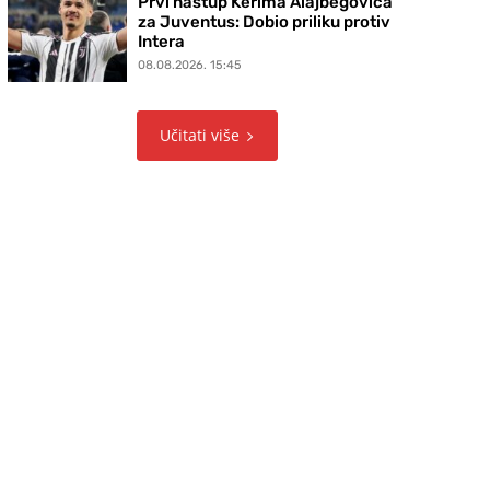
Prvi nastup Kerima Alajbegovića
za Juventus: Dobio priliku protiv
Intera
08.08.2026. 15:45
Učitati više