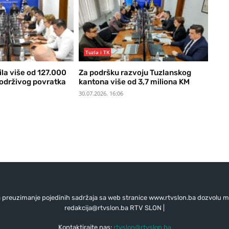
Tuzla i TK
ila više od 127.000
Za podršku razvoju Tuzlanskog
 održivog povratka
kantona više od 3,7 miliona KM
30.07.2026. 16:06
preuzimanje pojedinih sadržaja sa web stranice www.rtvslon.ba dozvolu mo
redakcija@rtvslon.ba
RTV SLON |
Kontaktirajte nas:
rtvslon@rtvslon.ba