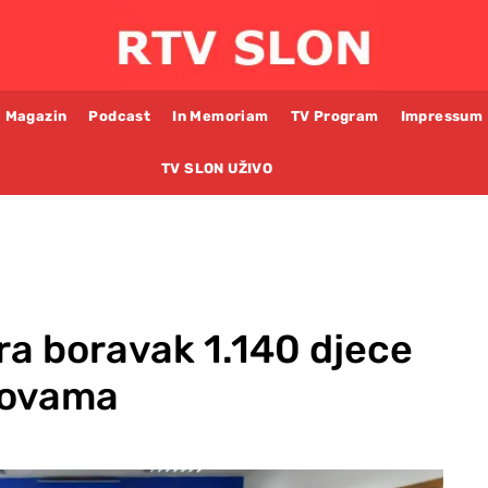
Magazin
Podcast
In Memoriam
TV Program
Impressum
TV SLON UŽIVO
ra boravak 1.140 djece
novama