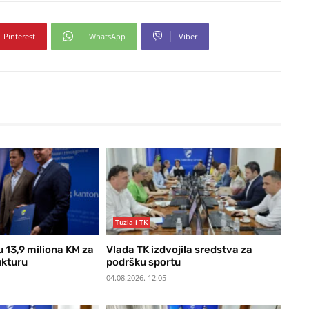
Pinterest
WhatsApp
Viber
Tuzla i TK
u 13,9 miliona KM za
Vlada TK izdvojila sredstva za
ukturu
podršku sportu
04.08.2026. 12:05