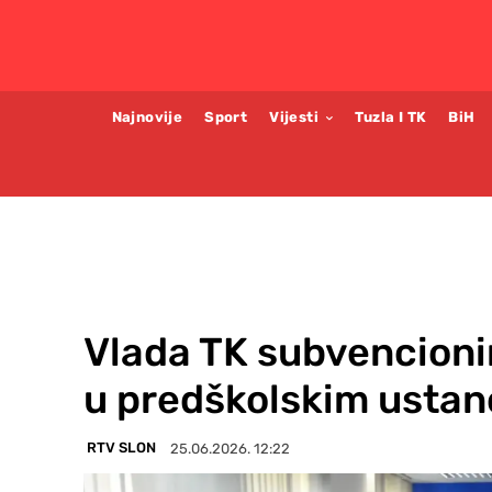
Najnovije
Sport
Vijesti
Tuzla I TK
BiH
Vlada TK subvencioni
u predškolskim usta
RTV SLON
25.06.2026. 12:22