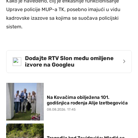
Kako je navedeno, cilj je efikasnije funkcionisanje
Uprave policije MUP-a TK, posebno imajući u vidu
kadrovske izazove sa kojima se suočava policijski
sistem.
Dodajte RTV Slon među omiljene
›
izvore na Googleu
Na Kovačima obilježena 101.
godišnjica rođenja Alije Izetbegovića
08.08.2026. 17:45
Tragedija kod Zavidovića: Mladić se