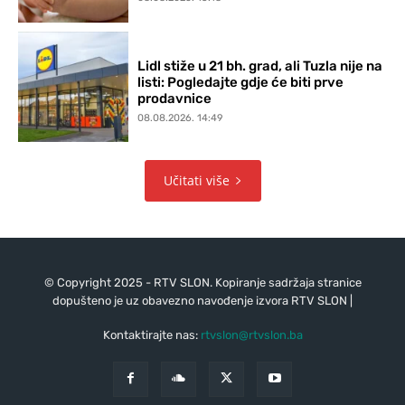
Lidl stiže u 21 bh. grad, ali Tuzla nije na
listi: Pogledajte gdje će biti prve
prodavnice
08.08.2026. 14:49
Učitati više
© Copyright 2025 - RTV SLON. Kopiranje sadržaja stranice
dopušteno je uz obavezno navođenje izvora RTV SLON |
Kontaktirajte nas:
rtvslon@rtvslon.ba