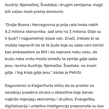
Austriji, Njemačkoj, Švedskoj i drugim zemljama, mogli
biti važan most prema domovini.
“Ovdje Bosna i Hercegovina je prije rata imala nekih
4,2 miliona stanovnika, sad smo na 3 miliona. Gdje su
ti ljudi? I najpametniji izlaze van. Znači, trebalo bi se
možda napraviti da se te ljude koje su sada vani koristi
kao ambasadore za BiH i da naprave neku vezu, da
budu neka vrsta mosta između te zemlje gdje sada
jesu, recimo Austrije, Njemačke, Švedske, ne znam
gdje, i tog kraja gdje jesu.”, kazao je Petritz.
Sagovornici iz Klagenfurta ističu da se prostor za
saradnju posebno otvara u oblastima koje danas
najbrže mijenjaju ekonomiju i društvo. Energetika,
digitalizacija i umjetna inteligencija prepoznate su kao