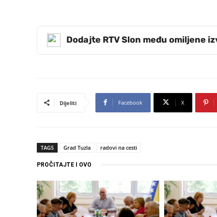
Dodajte RTV Slon među omiljene i
Facebook
X
Dijeliti
TAGS
Grad Tuzla
radovi na cesti
PROČITAJTE I OVO