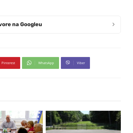
›
zvore na Googleu
Pinterest
WhatsApp
Viber