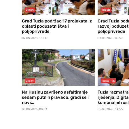
Vijesti
Vijesti
Grad Tuzla podržao 17 projekata iz
Grad Tuzla pod
oblasti poduzetništva i
razvoj poduzetn
poljoprivrede
poljoprivrede
07.08.2026. 11:06
07.08.2026. 09:57
Vijesti
Tuzla i TK
Na Husinu završeno asfaltiranje
Tuzla razmatra
sedam putnih pravaca, gradi se i
rješenja: Digita
novi...
komunalnih uslu
06.08.2026. 08:33
05.08.2026. 14:55