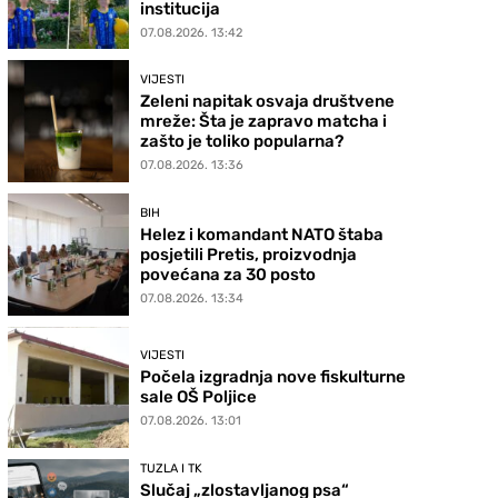
institucija
07.08.2026. 13:42
VIJESTI
Zeleni napitak osvaja društvene
mreže: Šta je zapravo matcha i
zašto je toliko popularna?
07.08.2026. 13:36
BIH
Helez i komandant NATO štaba
posjetili Pretis, proizvodnja
povećana za 30 posto
07.08.2026. 13:34
VIJESTI
Počela izgradnja nove fiskulturne
sale OŠ Poljice
07.08.2026. 13:01
TUZLA I TK
Slučaj „zlostavljanog psa“