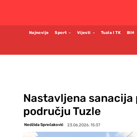
Najnovije
Sport
Vijesti
Tuzla I TK
BiH
Nastavljena sanacija 
području Tuzle
Nedžida Sprečaković
23.06.2026. 15:37