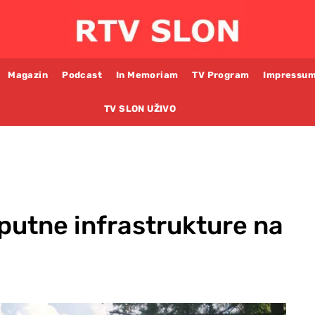
Magazin
Podcast
In Memoriam
TV Program
Impressu
TV SLON UŽIVO
putne infrastrukture na