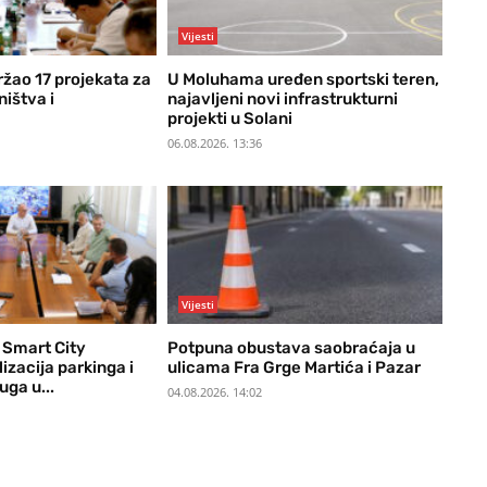
Vijesti
ržao 17 projekata za
U Moluhama uređen sportski teren,
ištva i
najavljeni novi infrastrukturni
projekti u Solani
06.08.2026. 13:36
Vijesti
 Smart City
Potpuna obustava saobraćaja u
lizacija parkinga i
ulicama Fra Grge Martića i Pazar
ga u...
04.08.2026. 14:02