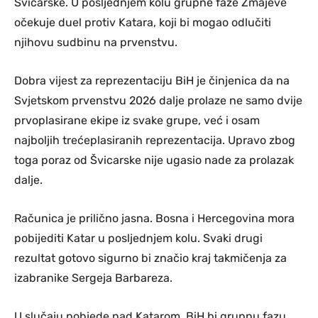
Švicarske. U posljednjem kolu grupne faze Zmajeve
očekuje duel protiv Katara, koji bi mogao odlučiti
njihovu sudbinu na prvenstvu.
Dobra vijest za reprezentaciju BiH je činjenica da na
Svjetskom prvenstvu 2026 dalje prolaze ne samo dvije
prvoplasirane ekipe iz svake grupe, već i osam
najboljih trećeplasiranih reprezentacija. Upravo zbog
toga poraz od Švicarske nije ugasio nade za prolazak
dalje.
Računica je prilično jasna. Bosna i Hercegovina mora
pobijediti Katar u posljednjem kolu. Svaki drugi
rezultat gotovo sigurno bi značio kraj takmičenja za
izabranike Sergeja Barbareza.
U slučaju pobjede nad Katarom, BiH bi grupnu fazu