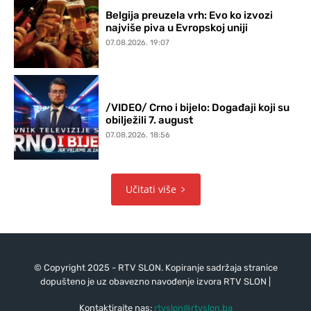
Belgija preuzela vrh: Evo ko izvozi
najviše piva u Evropskoj uniji
07.08.2026. 19:07
/VIDEO/ Crno i bijelo: Događaji koji su
obilježili 7. august
07.08.2026. 18:56
Učitati više
© Copyright 2025 - RTV SLON. Kopiranje sadržaja stranice
dopušteno je uz obavezno navođenje izvora RTV SLON |
Kontaktirajte nas:
rtvslon@rtvslon.ba