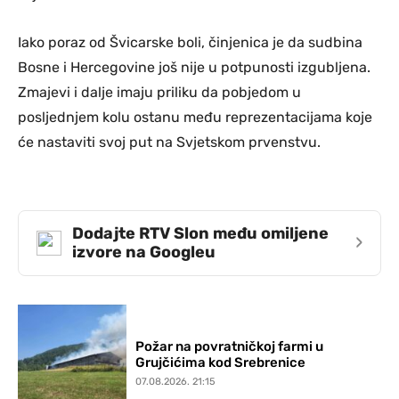
Iako poraz od Švicarske boli, činjenica je da sudbina
Bosne i Hercegovine još nije u potpunosti izgubljena.
Zmajevi i dalje imaju priliku da pobjedom u
posljednjem kolu ostanu među reprezentacijama koje
će nastaviti svoj put na Svjetskom prvenstvu.
Dodajte RTV Slon među omiljene
›
izvore na Googleu
Požar na povratničkoj farmi u
Grujčićima kod Srebrenice
07.08.2026. 21:15