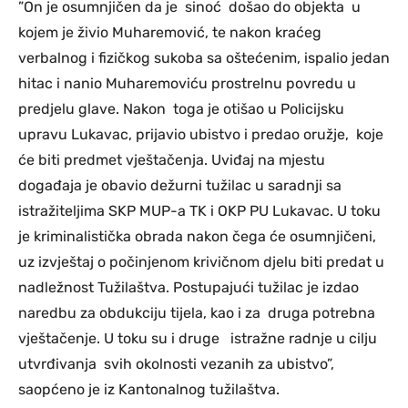
”On je osumnjičen da je sinoć došao do objekta u
kojem je živio Muharemović, te nakon kraćeg
verbalnog i fizičkog sukoba sa oštećenim, ispalio jedan
hitac i nanio Muharemoviću prostrelnu povredu u
predjelu glave. Nakon toga je otišao u Policijsku
upravu Lukavac, prijavio ubistvo i predao oružje, koje
će biti predmet vještačenja. Uviđaj na mjestu
događaja je obavio dežurni tužilac u saradnji sa
istražiteljima SKP MUP-a TK i OKP PU Lukavac. U toku
je kriminalistička obrada nakon čega će osumnjičeni,
uz izvještaj o počinjenom krivičnom djelu biti predat u
nadležnost Tužilaštva. Postupajući tužilac je izdao
naredbu za obdukciju tijela, kao i za druga potrebna
vještačenje. U toku su i druge istražne radnje u cilju
utvrđivanja svih okolnosti vezanih za ubistvo”,
saopćeno je iz Kantonalnog tužilaštva.