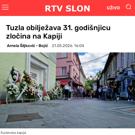
UŽIVO
Tuzla obilježava 31. godišnjicu
zločina na Kapiji
Arnela Šiljković - Bojić
21.05.2026. 16:04
Tuzlanska kapija