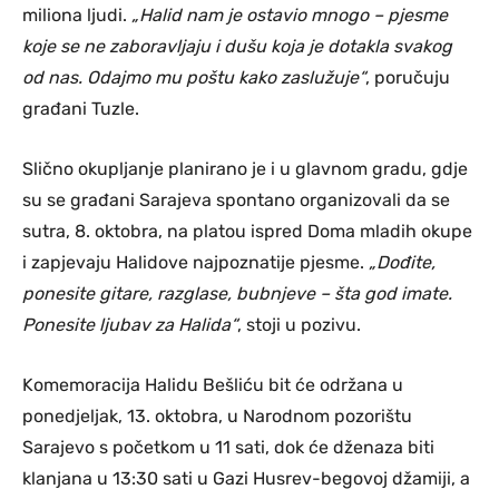
miliona ljudi.
„Halid nam je ostavio mnogo – pjesme
koje se ne zaboravljaju i dušu koja je dotakla svakog
od nas. Odajmo mu poštu kako zaslužuje“
, poručuju
građani Tuzle.
Slično okupljanje planirano je i u glavnom gradu, gdje
su se građani Sarajeva spontano organizovali da se
sutra, 8. oktobra, na platou ispred Doma mladih okupe
i zapjevaju Halidove najpoznatije pjesme.
„Dođite,
ponesite gitare, razglase, bubnjeve – šta god imate.
Ponesite ljubav za Halida“
, stoji u pozivu.
Komemoracija Halidu Bešliću bit će održana u
ponedjeljak, 13. oktobra, u Narodnom pozorištu
Sarajevo s početkom u 11 sati, dok će dženaza biti
klanjana u 13:30 sati u Gazi Husrev-begovoj džamiji, a