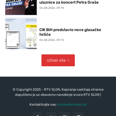
ulaznice za koncert Petra Graše
06.08.2026. 09:14
CIK BiH predstavio nove glasačke
listiće
06.08.2026. 09:13
Učitati više
© Copyright 2025 - RTV SLON. Kopiranje sadržaja stranice
dopušteno je uz obavezno navođenje izvora RTV SLON |
Kontaktirajte nas:
rtvslon@rtvslon.ba