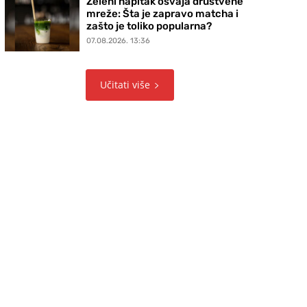
Zeleni napitak osvaja društvene
mreže: Šta je zapravo matcha i
zašto je toliko popularna?
07.08.2026. 13:36
Učitati više