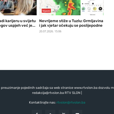
Vijesti
di karijeru u svijetu
Nevrijeme stiže u Tuzlu: Grmljavina
egov uspjeh već je...
i jak vjetar očekuju se poslijepodne
20.07.2026. 15:06
preuzimanje pojedinih sadržaja sa web stranice www.rtvslon.ba dozvolu mo
redakcija@rtvslon.ba
RTV SLON |
Kontaktirajte nas:
rtvslon@rtvslon.ba