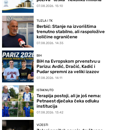
07.08.2026. 15:10
TUZLA I TK
Berbić: Stanje na izvorištima
trenutno stabilno, ali raspoložive
količine ograničene
07.08.2026. 14:35
BIH
BiH na Evropskom prvenstvu u
Parizu: Avdić, Dračić, Kadić i
Pudar spremni za veliki izazov
07.08.2026. 14:11
ISTAKNUTO
Terapija postoji, ali je još nema:
Petnaest dječaka čeka odluku
institucija
07.08.2026. 13:42
VIJESTI