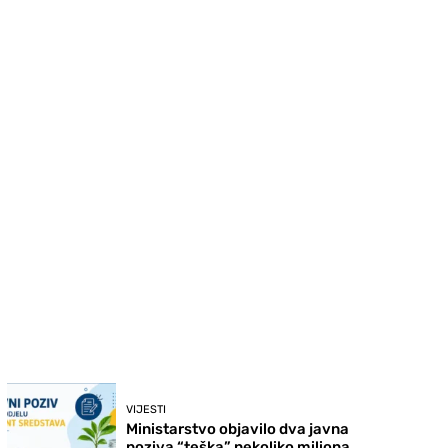
VIJESTI
Ministarstvo objavilo dva javna
poziva “teška” nekoliko miliona