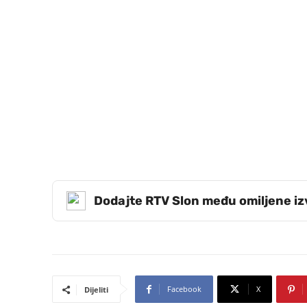
Dodajte RTV Slon među omiljene i
Facebook
X
Dijeliti