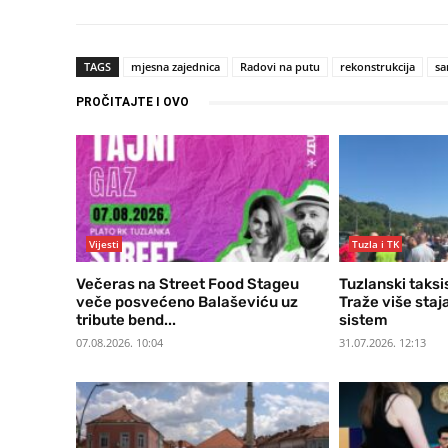
TAGS
mjesna zajednica
Radovi na putu
rekonstrukcija
sa
PROČITAJTE I OVO
Vijesti
Tuzla i TK
Večeras na Street Food Stageu
Tuzlanski taksis
veče posvećeno Balaševiću uz
Traže više staja
tribute bend...
sistem
07.08.2026. 10:04
31.07.2026. 12:13