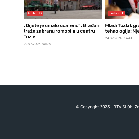
Tuzla i TK
Tuzla i TK
„Dijete je umalo udareno“: Građani
Mladi Tuzlak gra
traže zabranu romobila u centru
tehnologije: Nj
Tuzle
24.07.2026. 14:41
29.07.2026. 08:26
© Copyright 2025 - RTV SLON. Za 