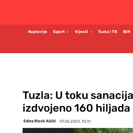
Najnovije
Sport
Vijesti
Tuzla I TK
BiH
Tuzla: U toku sanacija
izdvojeno 160 hiljada
Edina Rizvić Aščić
07.06.2023. 10:31