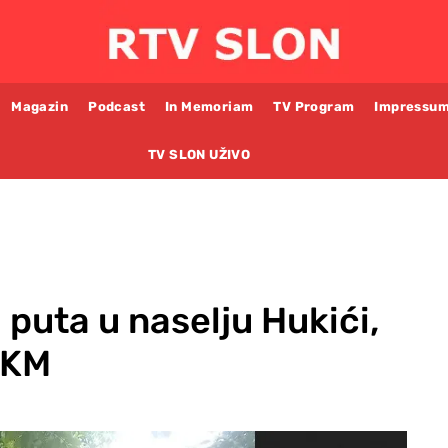
Magazin
Podcast
In Memoriam
TV Program
Impressu
TV SLON UŽIVO
 puta u naselju Hukići,
 KM