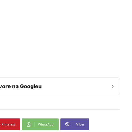
›
zvore na Googleu
Pinterest
WhatsApp
Viber