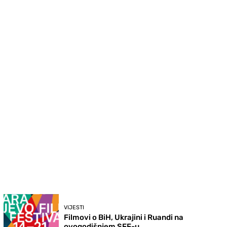
VIJESTI
Filmovi o BiH, Ukrajini i Ruandi na
ovogodišnjem SFF-u