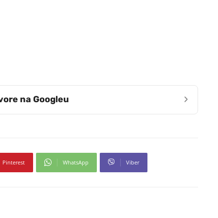
›
zvore na Googleu
Pinterest
WhatsApp
Viber