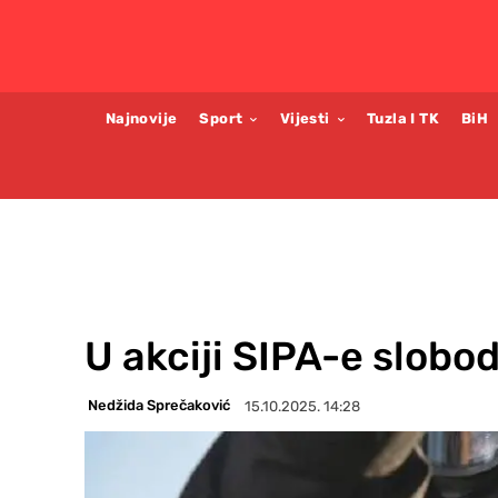
Najnovije
Sport
Vijesti
Tuzla I TK
BiH
U akciji SIPA-e slobod
Nedžida Sprečaković
15.10.2025. 14:28