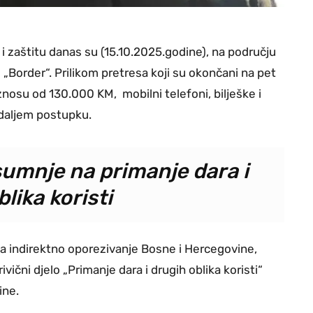
e i zaštitu danas su (15.10.2025.godine), na području
u „Border“. Prilikom pretresa koji su okončani na pet
znosu od 130.000 KM, mobilni telefoni, bilješke i
 daljem postupku.
sumnje na primanje dara i
lika koristi
 za indirektno oporezivanje Bosne i Hercegovine,
ični djelo „Primanje dara i drugih oblika koristi“
ine.