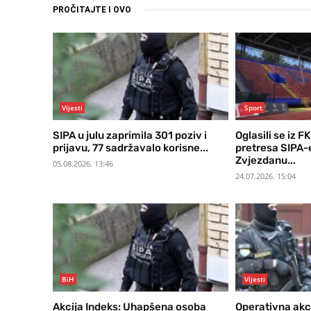
PROČITAJTE I OVO
Vijesti
Sport
SIPA u julu zaprimila 301 poziv i
Oglasili se iz 
prijavu, 77 sadržavalo korisne...
pretresa SIPA-e
Zvjezdanu...
05.08.2026. 13:46
24.07.2026. 15:04
BiH
Vijesti
Akcija Indeks: Uhapšena osoba
Operativna akc