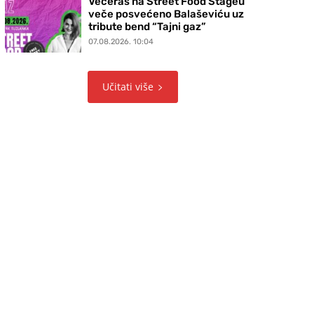
Večeras na Street Food Stageu
veče posvećeno Balaševiću uz
tribute bend “Tajni gaz”
07.08.2026. 10:04
Učitati više