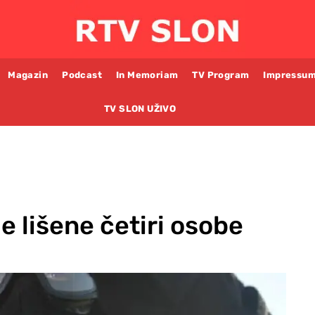
Magazin
Podcast
In Memoriam
TV Program
Impressu
TV SLON UŽIVO
e lišene četiri osobe