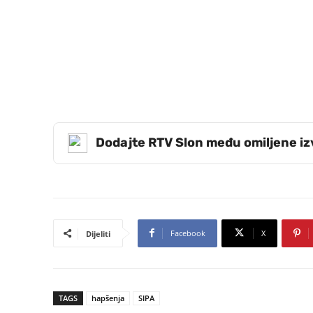
Dodajte RTV Slon među omiljene i
Facebook
X
Dijeliti
TAGS
hapšenja
SIPA