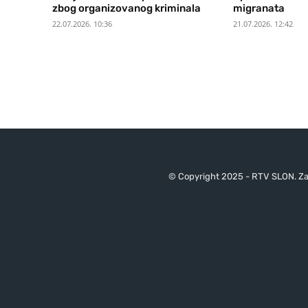
zbog organizovanog kriminala
migranata
22.07.2026. 10:36
21.07.2026. 12:42
© Copyright 2025 - RTV SLON. Za 