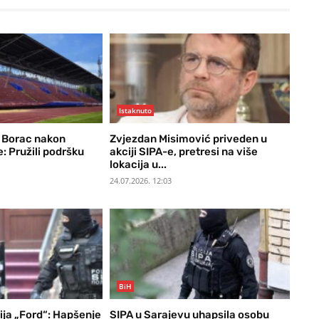
Istaknuto
FK Borac nakon
Zvjezdan Misimović priveden u
: Pružili podršku
akciji SIPA-e, pretresi na više
lokacija u...
24.07.2026. 12:03
BiH
ija „Ford“: Hapšenje
SIPA u Sarajevu uhapsila osobu