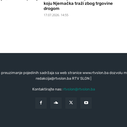
koju Njemačka traži zbog trgovine
drogom
17.07.2026. 14:55
preuzimanje pojedinih sadržaja sa web stranice www.rtvslon.ba dozvolu mo
redakcija@rtvslon.ba
RTV SLON |
Kontaktirajte nas:
rtvslon@rtvslon.ba