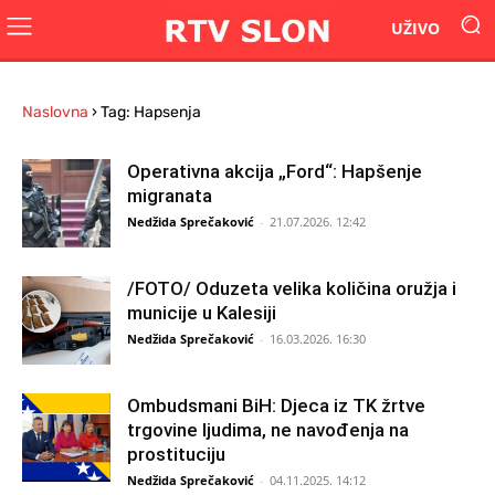
UŽIVO
Naslovna
›
Tag: Hapsenja
Operativna akcija „Ford“: Hapšenje
migranata
Nedžida Sprečaković
-
21.07.2026. 12:42
/FOTO/ Oduzeta velika količina oružja i
municije u Kalesiji
Nedžida Sprečaković
-
16.03.2026. 16:30
Ombudsmani BiH: Djeca iz TK žrtve
trgovine ljudima, ne navođenja na
prostituciju
Nedžida Sprečaković
-
04.11.2025. 14:12