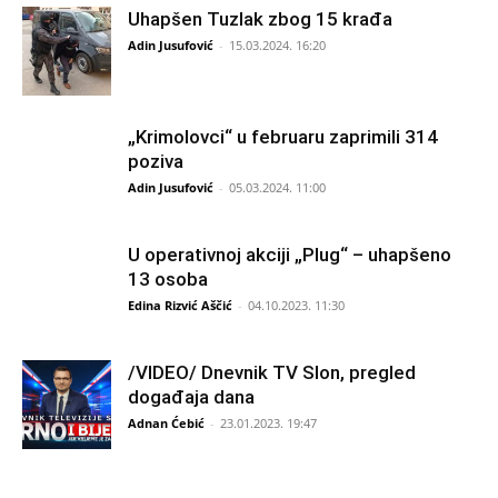
Uhapšen Tuzlak zbog 15 krađa
Adin Jusufović
-
15.03.2024. 16:20
„Krimolovci“ u februaru zaprimili 314
poziva
Adin Jusufović
-
05.03.2024. 11:00
U operativnoj akciji „Plug“ – uhapšeno
13 osoba
Edina Rizvić Aščić
-
04.10.2023. 11:30
/VIDEO/ Dnevnik TV Slon, pregled
događaja dana
Adnan Ćebić
-
23.01.2023. 19:47