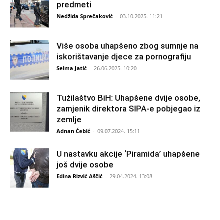
predmeti
Nedžida Sprečaković
-
03.10.2025. 11:21
Više osoba uhapšeno zbog sumnje na
iskorištavanje djece za pornografiju
Selma Jatić
-
26.06.2025. 10:20
Tužilaštvo BiH: Uhapšene dvije osobe,
zamjenik direktora SIPA-e pobjegao iz
zemlje
Adnan Ćebić
-
09.07.2024. 15:11
U nastavku akcije ‘Piramida’ uhapšene
još dvije osobe
Edina Rizvić Aščić
-
29.04.2024. 13:08