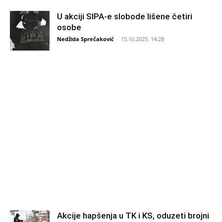
U akciji SIPA-e slobode lišene četiri
osobe
Nedžida Sprečaković
-
15.10.2025. 14:28
Akcije hapšenja u TK i KS, oduzeti brojni