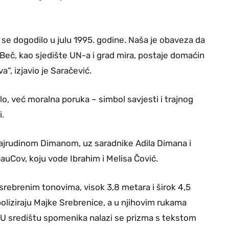
 se dogodilo u julu 1995. godine. Naša je obaveza da
 Beč, kao sjedište UN-a i grad mira, postaje domaćin
a“, izjavio je Saračević.
, već moralna poruka – simbol savjesti i trajnog
i.
ajrudinom Dimanom, uz saradnike Adila Dimana i
auCov, koju vode Ibrahim i Melisa Čović.
o-srebrenim tonovima, visok 3,8 metara i širok 4,5
boliziraju Majke Srebrenice, a u njihovim rukama
ja. U središtu spomenika nalazi se prizma s tekstom