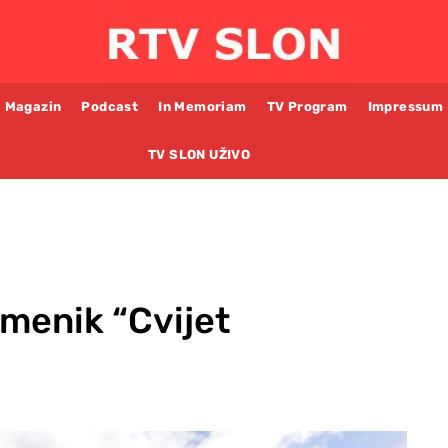
Magazin
Podcast
In Memoriam
TV Program
Impressum
TV SLON UŽIVO
menik “Cvijet