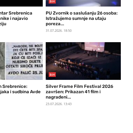
BiH
ntar Srebrenica
PU Zvornik o saslušanju 26 osoba:
ike i najavio
Istražujemo sumnje na utaju
iju
poreza...
31.07.2026. 18:50
BiH
 Srebrenice:
Silver Frame Film Festival 2026
jaka i sudbina Avde
završen: Prikazan 41 film i
nagrađeni...
23.07.2026. 13:43