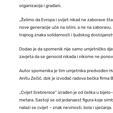
organizacija i građani.
„Želimo da Evropa i svijet nikad ne zaborave šta
nove generacije uče na istini, a ne na zaboravu.
trajnog znaka solidarnosti i ljudskog dostojanstv
Dodao je da spomenik nije samo umjetničko djelo
zavjeta da se genocid nikada i nikome ne ponov
Autor spomenika je tim umjetnika predvođen H
Anitu Zečić, dok je izvođač radova bečka firma B
„Cvijet Srebrenice“ izrađen je od čelika u bijel
metara. Sastoji se od jedanaest figura koje sim
nalazi se cvijet – znak nevinosti, bola i sjećan