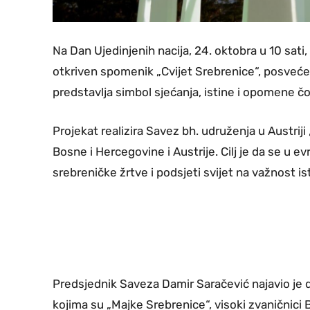
Na Dan Ujedinjenih nacija, 24. oktobra u 10 sati
otkriven spomenik „Cvijet Srebrenice“, posveć
predstavlja simbol sjećanja, istine i opomene č
Projekat realizira Savez bh. udruženja u Austriji
Bosne i Hercegovine i Austrije. Cilj je da se u
srebreničke žrtve i podsjeti svijet na važnost ist
Predsjednik Saveza Damir Saračević najavio je 
kojima su „Majke Srebrenice“, visoki zvaničnici 