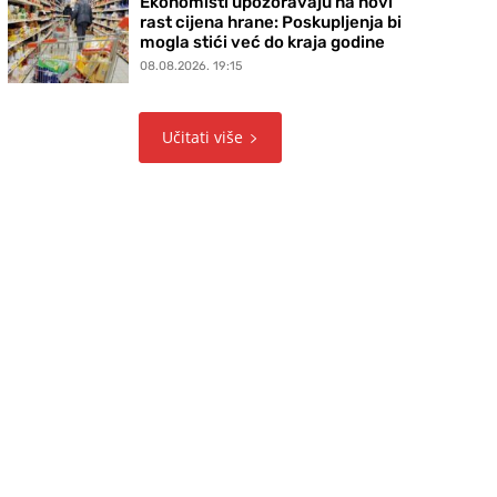
Ekonomisti upozoravaju na novi
rast cijena hrane: Poskupljenja bi
mogla stići već do kraja godine
08.08.2026. 19:15
Učitati više