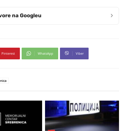
›
zvore na Googleu
Pinterest
WhatsApp
Viber
nica