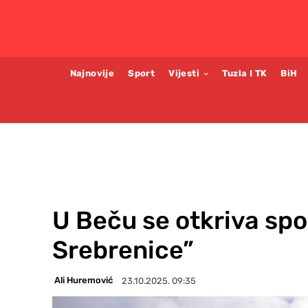
Najnovije
Sport
Vijesti
Tuzla I TK
BiH
U Beču se otkriva spo
Srebrenice”
Ali Huremović
23.10.2025. 09:35