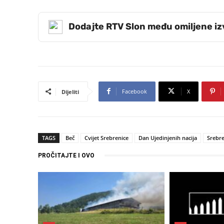
Dodajte RTV Slon među omiljene i
Facebook
X
Dijeliti
TAGS
Beč
Cvijet Srebrenice
Dan Ujedinjenih nacija
Srebre
PROČITAJTE I OVO