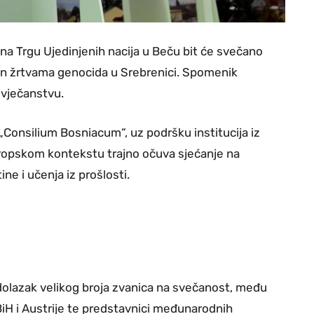
, na Trgu Ujedinjenih nacija u Beču bit će svečano
en žrtvama genocida u Srebrenici. Spomenik
ovječanstvu.
 „Consilium Bosniacum“, uz podršku institucija iz
 evropskom kontekstu trajno očuva sjećanje na
ine i učenja iz prošlosti.
dolazak velikog broja zvanica na svečanost, među
BiH i Austrije te predstavnici međunarodnih