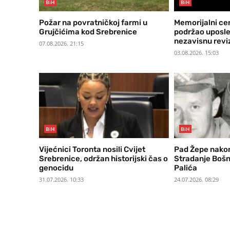
BiH
BiH
Požar na povratničkoj farmi u
Memorijalni ce
Grujčićima kod Srebrenice
podržao uposlen
nezavisnu reviz
07.08.2026. 21:15
03.08.2026. 15:03
BiH
BiH
Vijećnici Toronta nosili Cvijet
Pad Žepe nakon
Srebrenice, održan historijski čas o
Stradanje Bošn
genocidu
Palića
31.07.2026. 10:33
24.07.2026. 08:29