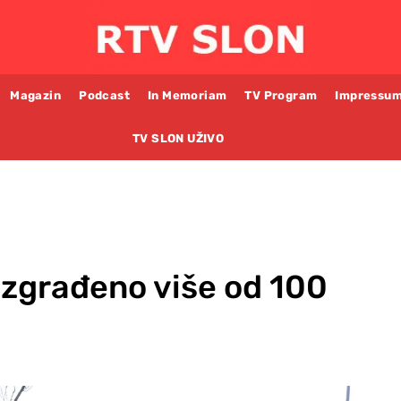
Magazin
Podcast
In Memoriam
TV Program
Impressu
TV SLON UŽIVO
 izgrađeno više od 100