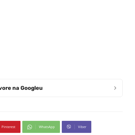
›
zvore na Googleu
Pinterest
WhatsApp
Viber