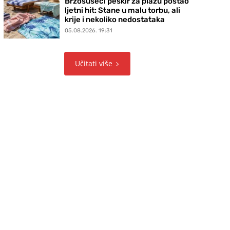
Brzosušeći peškir za plažu postao
ljetni hit: Stane u malu torbu, ali
krije i nekoliko nedostataka
05.08.2026. 19:31
Učitati više