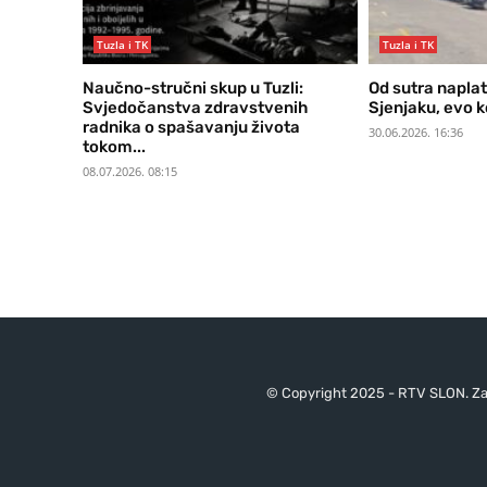
Tuzla i TK
Tuzla i TK
Naučno-stručni skup u Tuzli:
Od sutra napla
Svjedočanstva zdravstvenih
Sjenjaku, evo k
radnika o spašavanju života
30.06.2026. 16:36
tokom...
08.07.2026. 08:15
© Copyright 2025 - RTV SLON. Za 