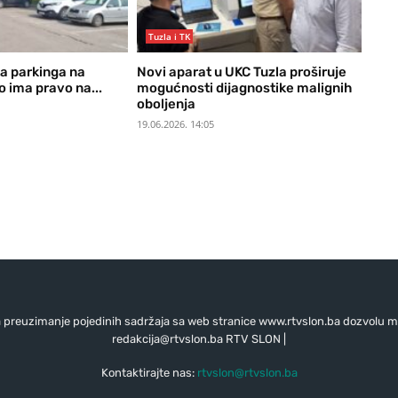
Tuzla i TK
ta parkinga na
Novi aparat u UKC Tuzla proširuje
o ima pravo na...
mogućnosti dijagnostike malignih
oboljenja
19.06.2026. 14:05
preuzimanje pojedinih sadržaja sa web stranice www.rtvslon.ba dozvolu mo
redakcija@rtvslon.ba
RTV SLON |
Kontaktirajte nas:
rtvslon@rtvslon.ba