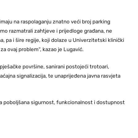
 imaju na raspolaganju znatno veći broj parking
 smo razmatrali zahtjeve i prijedloge građana, ne
 pa i šire regije, koji dolaze u Univerzitetski klinički
 za ovaj problem“, kazao je Lugavić.
ješačke površine, sanirani postojeći trotoari,
aćajna signalizacija, te unaprijeđena javna rasvjeta
ta poboljšana sigurnost, funkcionalnost i dostupnost