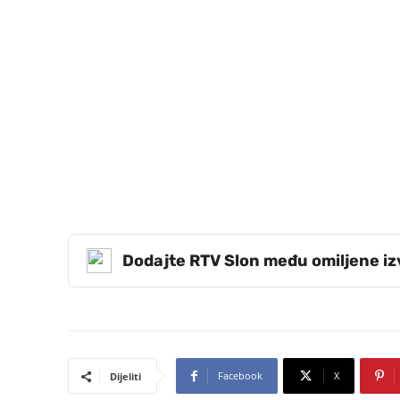
Dodajte RTV Slon među omiljene i
Facebook
X
Dijeliti