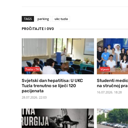
TAGS
parking
ukc tuzla
PROČITAJTE I OVO
Tuzla i TK
Vijesti
Svjetski dan hepatitisa: U UKC
Studenti medic
Tuzla trenutno se liječi 120
na stručnoj pra
pacijenata
16.07.2026. 18:28
28.07.2026. 22:03