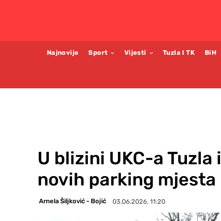
Najnovije
Sport
Vijesti
Tuzla I TK
BiH
U blizini UKC-a Tuzla
novih parking mjesta
Arnela Šiljković - Bojić
03.06.2026. 11:20