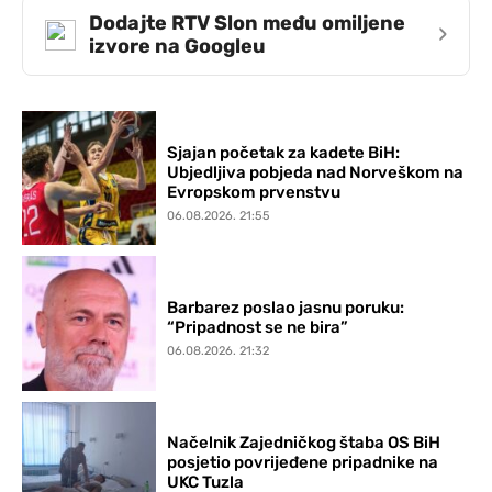
Dodajte RTV Slon među omiljene
›
izvore na Googleu
Sjajan početak za kadete BiH:
Ubjedljiva pobjeda nad Norveškom na
Evropskom prvenstvu
06.08.2026. 21:55
Barbarez poslao jasnu poruku:
“Pripadnost se ne bira”
06.08.2026. 21:32
Načelnik Zajedničkog štaba OS BiH
posjetio povrijeđene pripadnike na
UKC Tuzla