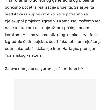
“ Na korak smo do jednog generacijskog projekta
odnosno početka realizacije projekta. Sa aspekta
sredstava i ukupne cifre koliko je potrebno za
cjelokupni projekat izgradnju Kampusa, možemo reći
da je to dug put ali i najduži put počinje prvim
korakom. Mi smo veoma blizu tog koraka, prve faze
izgradnje četiri objekta, četiri fakulteta, premještanja
četiri fakulteta”, istakao je Irfan Halilagić, premijer
Tuzlanskog kantona.
Za ove namjene osigurano je 14 miliona KM.