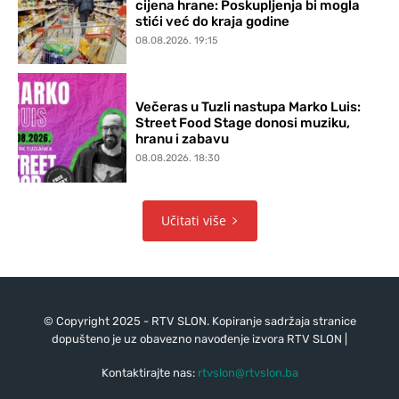
cijena hrane: Poskupljenja bi mogla
stići već do kraja godine
08.08.2026. 19:15
Večeras u Tuzli nastupa Marko Luis:
Street Food Stage donosi muziku,
hranu i zabavu
08.08.2026. 18:30
Učitati više
© Copyright 2025 - RTV SLON. Kopiranje sadržaja stranice
dopušteno je uz obavezno navođenje izvora RTV SLON |
Kontaktirajte nas:
rtvslon@rtvslon.ba